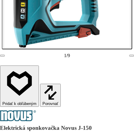
1
/
9
Porovnať
Elektrická sponkovačka Novus J-150