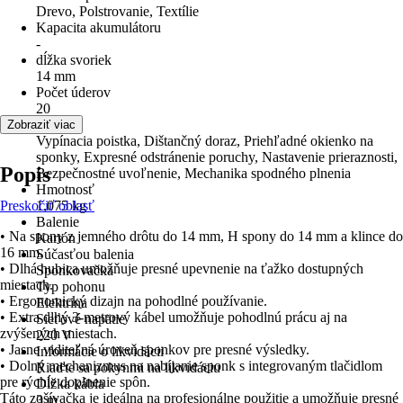
Drevo, Polstrovanie, Textílie
Kapacita akumulátoru
-
dĺžka svoriek
14 mm
Počet úderov
20
Funkcie
Zobraziť viac
Vypínacia poistka, Dištančný doraz, Priehľadné okienko na
sponky, Expresné odstránenie poruchy, Nastavenie prieraznosti,
Popis
Bezpečnostné uvoľnenie, Mechanika spodného plnenia
Hmotnosť
Preskočiť oblasť
1,075 kg
Balenie
• Na spony z jemného drôtu do 14 mm, H spony do 14 mm a klince do
Kartón
16 mm.
Súčasťou balenia
• Dlhá hubica umožňuje presné upevnenie na ťažko dostupných
Sponkovačka
miestach.
Typ pohonu
• Ergonomický dizajn na pohodlné používanie.
Elektrina
• Extra dlhý 3-metrový kábel umožňuje pohodlnú prácu aj na
Sieťové napätie
zvýšených miestach.
220 V
• Jasne viditeľná úroveň sponkov pre presné výsledky.
Informácie o likvidácii
• Dolný mechanizmus na nabíjanie sponk s integrovaným tlačidlom
Riaďte sa pokynmi na likvidáciu
pre rýchle doplnenie spôn.
Dĺžka kábla
Táto zošívačka je ideálna na profesionálne použitie a umožňuje presné
3 m