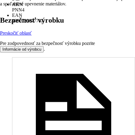
a spoľahlivé upevnenie materiálov.
AKN
PNN4
EAN
Bezpečnosť výrobku
4009729077702
Preskočiť oblasť
Pre zodpovednosť za bezpečnosť výrobku pozrite
.
Informácie od výrobcu