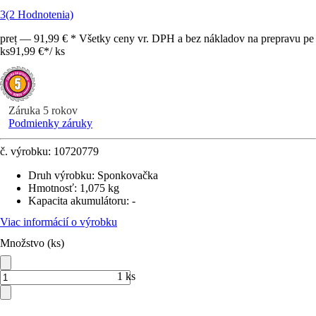
3
(2 Hodnotenia)
preț — 91,99 € * Všetky ceny vr. DPH a bez nákladov na prepravu pe
ks
91,99 €
*
/
ks
Záruka 5 rokov
Podmienky záruky
č. výrobku:
10720779
Druh výrobku
:
Sponkovačka
Hmotnosť
:
1,075 kg
Kapacita akumulátoru
:
-
Viac informácií o výrobku
Množstvo (ks)
1 ks