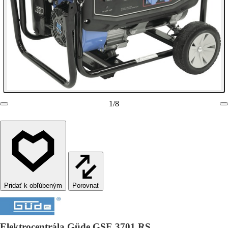
1
/
8
Porovnať
Elektrocentrála Güde GSE 3701 RS