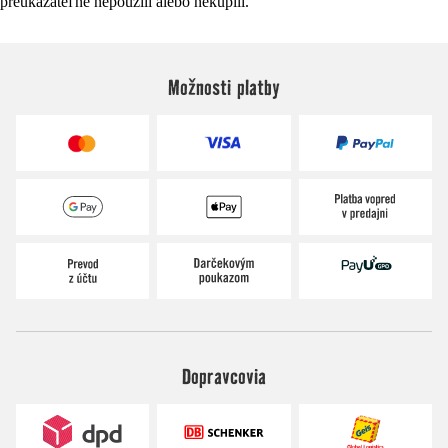
preukázateľne nepoužili alebo nekúpili.
Možnosti platby
Dopravcovia