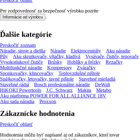
Preskočiť oblasť
Pre zodpovednosť za bezpečnosť výrobku pozrite
.
Informácie od výrobcu
Ďalšie kategórie
Preskočiť zoznam
Náradie, stroje a dielňa
Náradie
Elektrocentrály
Aku náradie
Píly
Aku skrutkovače, vŕtačky, kladivá
Vysávače, čističe, tepovače
Vysokotlakové čističe
Brúsky
Hoblíky a frézky
Rezačky
Multifunkčné náradie
Kompresory
Zváračky
Sponkovačky, klincovačky
Teplovzdušné pištole
Spájkovačky, letovačky, tavné pištole
Stavebné miešadlá
Stavebné rádiá
Bosch profesionálne náradie
DeWalt
HiKOKI Powertools
J.C. Schwarz
Makita
Metabo
Aku platforma POWER FOR ALL ALLIANCE 18V
Aku sada náradia
Proxxon
Zákaznícke hodnotenia
Preskočiť oblasť
Hodnotenia môžu byť napísané aj od zákazníkov, ktorí tovar