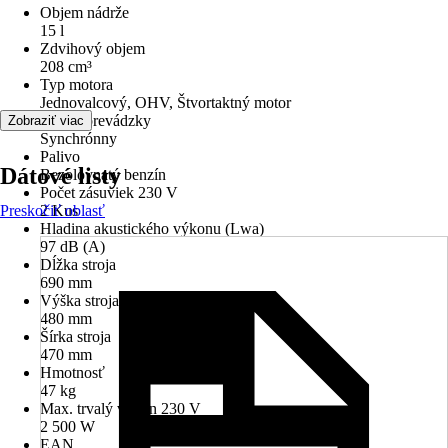
Objem nádrže
15 l
Zdvihový objem
208 cm³
Typ motora
Jednovalcový, OHV, Štvortaktný motor
Režim prevádzky
Zobraziť viac
Synchrónny
Palivo
Dátové listy
Bezolovnatý benzín
Počet zásuviek 230 V
Preskočiť oblasť
2 Kus
Hladina akustického výkonu (Lwa)
97 dB (A)
Dĺžka stroja
690 mm
Výška stroja
480 mm
Šírka stroja
470 mm
Hmotnosť
47 kg
Max. trvalý výkon 230 V
2 500 W
EAN