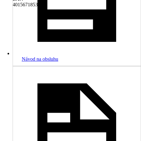
4015671853332
Návod na obsluhu