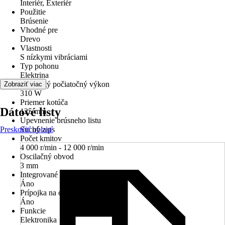
Interiér, Exteriér
Použitie
Brúsenie
Vhodné pre
Drevo
Vlastnosti
S nízkymi vibráciami
Typ pohonu
Elektrina
Menovitý počiatočný výkon
Zobraziť viac
310 W
Priemer kotúča
Dátové listy
125 mm
Upevnenie brúsneho listu
Preskočiť oblasť
Suchý zips
Počet kmitov
4 000 r/min - 12 000 r/min
Oscilačný obvod
3 mm
Integrované odsávanie prachu
Áno
Prípojka na odsávanie prachu
Áno
Funkcie
Elektronika