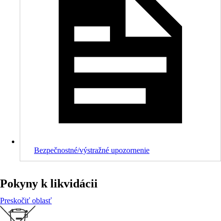
Bezpečnostné/výstražné upozornenie
Pokyny k likvidácii
Preskočiť oblasť