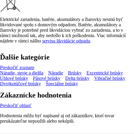
Elektrické zariadenia, batérie, akumulátory a žiarovky nesmú byť
likvidované spolu s domovým odpadom. Batérie, akumulátory a
žiarovky je potrebné pred likvidáciou vybrať zo zariadenia, a to v
rámci možností tak, aby nedošlo k ich poškodeniu. Viac informácií
nájdete v rámci nášho
servisu likvidácie odpadu
.
Ďalšie kategórie
Preskočiť zoznam
Náradie, stroje a dielňa
Náradie
Brúsky
Excentrické brúsky
Uhlové brúsky
Pásové brúsky
Delta brúsky
Vibračné brúsky
Dvojkotúčové brúsky
Špeciálne brúsky
Zákaznícke hodnotenia
Preskočiť oblasť
Hodnotenia môžu byť napísané aj od zákazníkov, ktorí tovar
preukázateľne nepoužili alebo nekúpili.