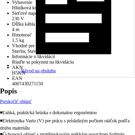
Vybavenie
Hliníková konštrukcia, Softgrip
Sieťové napätie
230 V
Dĺžka kábla
4 m
Hmotnosť
1,5 kg
Vhodné pre priestory
Stavba, Stavba, Garáž, Dielňa, V dome
Informácie o likvidácii
Riaďte sa pokynmi na likvidáciu
AKN
Návod na obsluhu
H5KN
EAN
4007430271150
Popis
Preskočiť oblasť
◾Ľahká, praktická brúska s dokonalou ergonómiou
◾Elektronika Vario (V) pre prácu s príslušným počtom otáčok podľa
druhu materiálu
◾Úchopová oblasť s protišmykovým mäkkým povrchom Softgrip