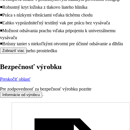
◾Robustný kryt ložiska z tlakovo liateho hliníka
◾Práca s nízkymi vibráciami vďaka tichému chodu
◾Ľahko vyprázdniteľný textilný vak pre prácu bez vysávača
◾Možnost odsávania prachu vďaka pripojeniu k univerzálnemu
vysávaču
◾Brúsny tanier s niekoľkými otvormi pre účinné odsávanie a dlhšiu
životnosť brúsneho prostriedku
Zobraziť viac
Bezpečnosť výrobku
Preskočiť oblasť
Pre zodpovednosť za bezpečnosť výrobku pozrite
.
Informácie od výrobcu