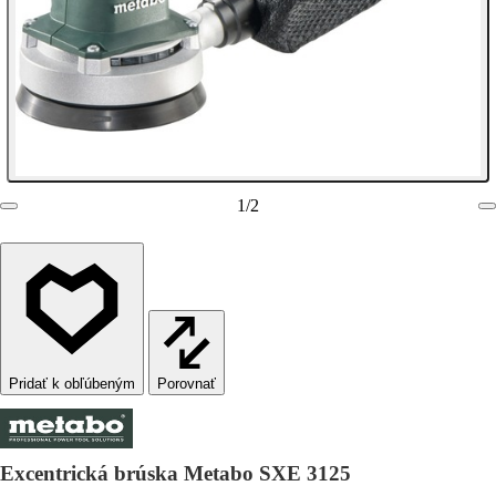
1
/
2
Porovnať
Excentrická brúska Metabo SXE 3125