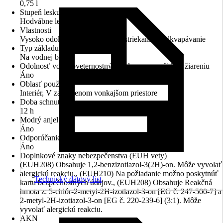
0,75 l
Stupeň lesku
Hodvábne lesklá
Vlastnosti
Vysoko odolné proti oderu, Tlmí striekanie a odkvapávanie
Typ základu
Na vodnej báze
Odolnosť voči poveternostným vplyvom a voči UV žiareniu
Áno
Oblasť použitia
Interiér, V zastrešenom vonkajšom priestore
Doba schnutia cca
12 h
Modrý anjel
Áno
Odporúčanie základného náteru
Áno
Doplnkové znaky nebezpečenstva (EUH vety)
(EUH208) Obsahuje 1,2-benzizotiazol-3(2H)-on. Môže vyvolať
alergickú reakciu., (EUH210) Na požiadanie možno poskytnúť
Technický dátový list
kartu bezpečnostných údajov., (EUH208) Obsahuje Reakčná
hmota z: 5-chlór-2-metyl-2H-izotiazol-3-on [EG č. 247-500-7] a
2-metyl-2H-izotiazol-3-on [EG č. 220-239-6] (3:1). Môže
vyvolať alergickú reakciu.
AKN