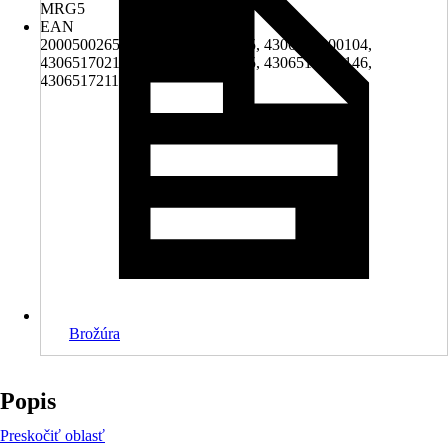
MRG5
EAN
2000500265006, 4001044400845, 4306516000104,
4306517021528, 4306517028985, 4306517050146,
4306517211813
Brožúra
Popis
Preskočiť oblasť