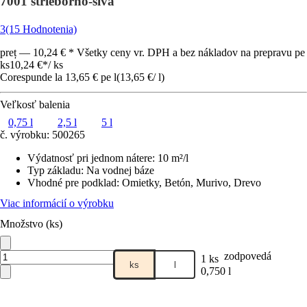
7001 strieborno-sivá
3
(15 Hodnotenia)
preț — 10,24 € * Všetky ceny vr. DPH a bez nákladov na prepravu pe
ks
10,24 €
*
/
ks
Corespunde la 13,65 € pe l
(
13,65 €
/
l
)
Veľkosť balenia
0,75 l
2,5 l
5 l
č. výrobku:
500265
Výdatnosť pri jednom nátere
:
10 m²/l
Typ základu
:
Na vodnej báze
Vhodné pre podklad
:
Omietky, Betón, Murivo, Drevo
Viac informácií o výrobku
Množstvo (ks)
zodpovedá
1 ks
ks
l
0,750 l