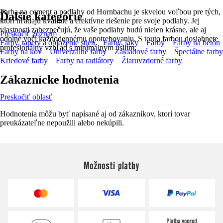
Farba na cement a podlahy od Hornbachu je skvelou voľbou pre tých,
Ďalšie kategórie
ktorí hľadajú kvalitné a efektívne riešenie pre svoje podlahy. Jej
vlastnosti zabezpečujú, že vaše podlahy budú nielen krásne, ale aj
Preskočiť zoznam
odolné voči každodennému opotrebovaniu. S touto farbou dosiahnete
Farby, tapety a obloženie stien
Farby, laky
Farby
Farby na betón
profesionálny vzhľad s minimálnym úsilím.
Farby na kov
Univerzálne farby
Základové farby
Špeciálne farby
Kriedové farby
Farby na radiátory
Žiaruvzdorné farby
Zákaznícke hodnotenia
Preskočiť oblasť
Hodnotenia môžu byť napísané aj od zákazníkov, ktorí tovar
preukázateľne nepoužili alebo nekúpili.
Možnosti platby