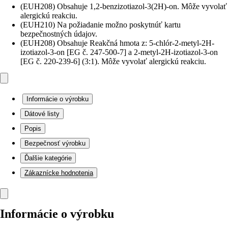
(EUH208) Obsahuje 1,2-benzizotiazol-3(2H)-on. Môže vyvolať
alergickú reakciu.
(EUH210) Na požiadanie možno poskytnúť kartu
bezpečnostných údajov.
(EUH208) Obsahuje Reakčná hmota z: 5-chlór-2-metyl-2H-
izotiazol-3-on [EG č. 247-500-7] a 2-metyl-2H-izotiazol-3-on
[EG č. 220-239-6] (3:1). Môže vyvolať alergickú reakciu.
Informácie o výrobku
Dátové listy
Popis
Bezpečnosť výrobku
Ďalšie kategórie
Zákaznícke hodnotenia
Informácie o výrobku