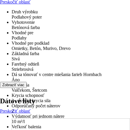
Preskočiť oblasť
Druh výrobku
Podlahový poter
Vyhotovenie
Betónová farba
Vhodné pre
Podlahy
Vhodné pre podklad
Omietky, Betón, Murivo, Drevo
Základná farba
Sivá
Farebný odtieň
Striebrosivá
Dá sa tónovať v centre miešania farieb Hornbach
Áno
Aplikácia
Zobraziť viac
Valčekom, Štetcom
Krycia schopnosť
Dátové listy
2 - vysoká krycia sila
Odporúčaný počet náterov
Preskočiť oblasť
2
Výdatnosť pri jednom nátere
10 m²/l
Veľkosť balenia