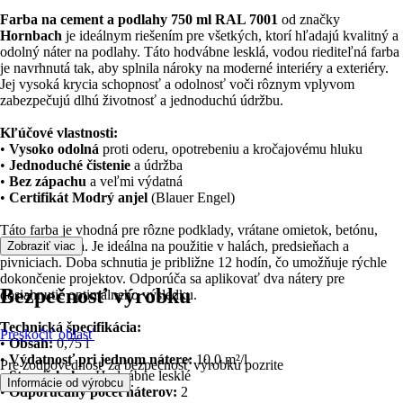
Farba na cement a podlahy 750 ml RAL 7001
od značky
Hornbach
je ideálnym riešením pre všetkých, ktorí hľadajú kvalitný a
odolný náter na podlahy. Táto hodvábne lesklá, vodou riediteľná farba
je navrhnutá tak, aby splnila nároky na moderné interiéry a exteriéry.
Jej vysoká krycia schopnosť a odolnosť voči rôznym vplyvom
zabezpečujú dlhú životnosť a jednoduchú údržbu.
Kľúčové vlastnosti:
•
Vysoko odolná
proti oderu, opotrebeniu a kročajovému hluku
•
Jednoduché čistenie
a údržba
•
Bez zápachu
a veľmi výdatná
•
Certifikát Modrý anjel
(Blauer Engel)
Táto farba je vhodná pre rôzne podklady, vrátane omietok, betónu,
muriva a dreva. Je ideálna na použitie v halách, predsieňach a
Zobraziť viac
pivniciach. Doba schnutia je približne 12 hodín, čo umožňuje rýchle
dokončenie projektov. Odporúča sa aplikovať dva nátery pre
Bezpečnosť výrobku
dosiahnutie optimálneho výsledku.
Technická špecifikácia:
Preskočiť oblasť
•
Obsah:
0,75 l
•
Výdatnosť pri jednom nátere:
10,0 m²/l
Pre zodpovednosť za bezpečnosť výrobku pozrite
•
Stupeň lesku:
Hodvábne lesklé
.
Informácie od výrobcu
•
Odporúčaný počet náterov:
2