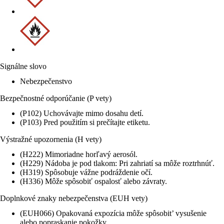
Signálne slovo
Nebezpečenstvo
Bezpečnostné odporúčanie (P vety)
(P102) Uchovávajte mimo dosahu detí.
(P103) Pred použitím si prečítajte etiketu.
Výstražné upozornenia (H vety)
(H222) Mimoriadne horľavý aerosól.
(H229) Nádoba je pod tlakom: Pri zahriatí sa môže roztrhnúť.
(H319) Spôsobuje vážne podráždenie očí.
(H336) Môže spôsobiť ospalosť alebo závraty.
Doplnkové znaky nebezpečenstva (EUH vety)
(EUH066) Opakovaná expozícia môže spôsobit’ vysušenie
alebo popraskanie pokožky