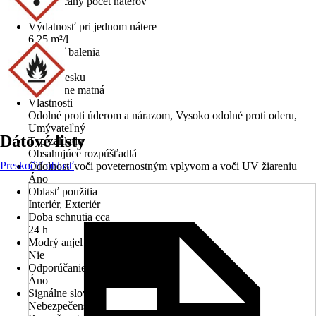
Odporúčaný počet náterov
2
Výdatnosť pri jednom nátere
6,25 m²/l
Veľkosť balenia
0,4 l
Stupeň lesku
Hodvábne matná
Vlastnosti
Odolné proti úderom a nárazom, Vysoko odolné proti oderu,
Umývateľný
Dátové listy
Typ základu
Obsahujúce rozpúšťadlá
Preskočiť oblasť
Odolnosť voči poveternostným vplyvom a voči UV žiareniu
Áno
Oblasť použitia
Interiér, Exteriér
Doba schnutia cca
24 h
Modrý anjel
Nie
Odporúčanie základného náteru
Áno
Signálne slovo
Nebezpečenstvo