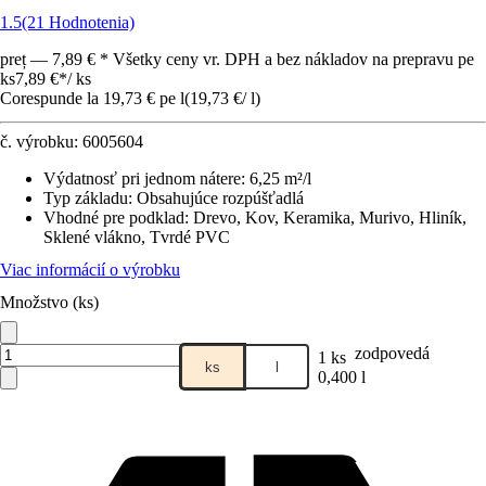
1.5
(21 Hodnotenia)
preț — 7,89 € * Všetky ceny vr. DPH a bez nákladov na prepravu pe
ks
7,89 €
*
/
ks
Corespunde la 19,73 € pe l
(
19,73 €
/
l
)
č. výrobku:
6005604
Výdatnosť pri jednom nátere
:
6,25 m²/l
Typ základu
:
Obsahujúce rozpúšťadlá
Vhodné pre podklad
:
Drevo, Kov, Keramika, Murivo, Hliník,
Sklené vlákno, Tvrdé PVC
Viac informácií o výrobku
Množstvo (ks)
zodpovedá
1 ks
ks
l
0,400 l