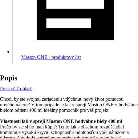
Maston ONE - produktový list
Popis
Preskočiť oblasť
Chceli by ste svojmu zariadeniu vdýchnuť nový život pomocou
nového náteru? V tom prípade je lak v spreji Maston ONE v hodvábne
bielom odtieni 400 ml ideálny pomocník pre váš projekt.
Vlastnosti lak v spreji Maston ONE hodvábne biely 400 ml
Prečo by ste si ho mali kúpiť: Tento lak s obsahom rozpúšťadiel
kombinuje vysokú kryciu schopnosť s odolnosťou voči nárazom a
úderom, čím dodá natretému povrchu robustnosť a trvanlivosť.