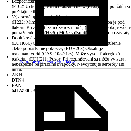
Bezpečnostné odporúčanie (P vety)
(P102) Uchovávajte mimo dosahu detí., (P103) Pred použitím si
prečítajte etiketu.
Výstražné upozornenia (H vety)
(H222) Mimoriadne horľavý aerosól., (H229) Nádoba je pod
tlakom: Pri zahriatí sa môže roztrhnúť., (H319) Spôsobuje vážne
podráždenie očí., (H336) Môže spôsobiť ospalosť alebo závraty.
Doplnkové znaky nebezpečenstva (EUH vety)
(EUH066) Opakovaná expozícia môže spôsobit’ vysušenie
alebo popraskanie pokožky, (EUH208) Obsahuje
maleínanhydrid (CAS: 108-31-6). Môže vyvolať alergickú
reakciu., (EUH211) Pozor! Pri rozprašovaní sa môžu vytvárať
Karta bezpečnostných údajov
nebezpečné respirabilné kvapôčky. Nevdychujte aerosóly ani
hmlu.
AKN
DTN4
EAN
6412490023126, 6412490034047