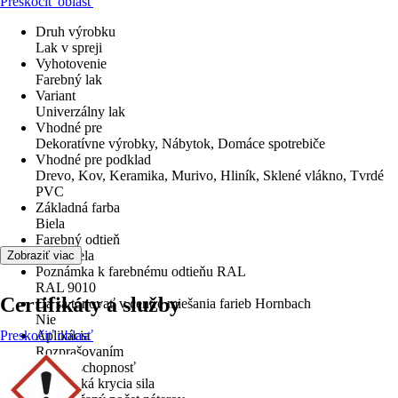
Preskočiť oblasť
Druh výrobku
Lak v spreji
Vyhotovenie
Farebný lak
Variant
Univerzálny lak
Vhodné pre
Dekoratívne výrobky, Nábytok, Domáce spotrebiče
Vhodné pre podklad
Drevo, Kov, Keramika, Murivo, Hliník, Sklené vlákno, Tvrdé
PVC
Základná farba
Biela
Farebný odtieň
Čistá biela
Zobraziť viac
Poznámka k farebnému odtieňu RAL
RAL 9010
Certifikáty a služby
Dá sa tónovať v centre miešania farieb Hornbach
Nie
Preskočiť oblasť
Aplikácia
Rozprašovaním
Krycia schopnosť
2 - vysoká krycia sila