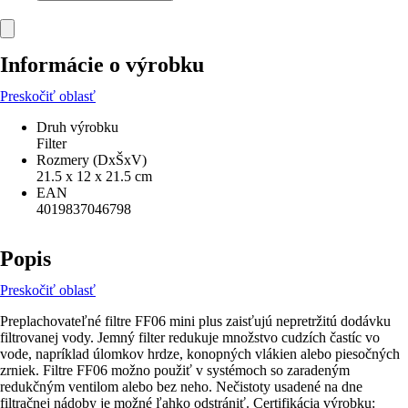
Informácie o výrobku
Preskočiť oblasť
Druh výrobku
Filter
Rozmery (DxŠxV)
21.5 x 12 x 21.5 cm
EAN
4019837046798
Popis
Preskočiť oblasť
Preplachovateľné filtre FF06 mini plus zaisťujú nepretržitú dodávku
filtrovanej vody. Jemný filter redukuje množstvo cudzích častíc vo
vode, napríklad úlomkov hrdze, konopných vlákien alebo piesočných
zrniek. Filtre FF06 možno použiť v systémoch so zaradeným
redukčným ventilom alebo bez neho. Nečistoty usadené na dne
filtračnej nádoby je možné ľahko odstrániť. Certifikácia výrobku: