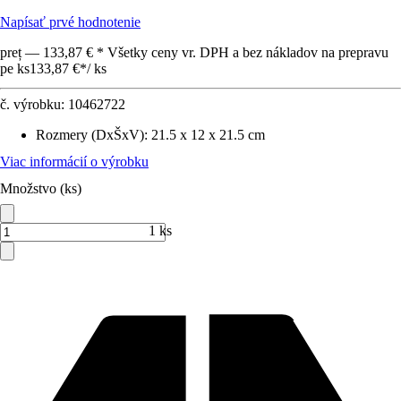
Napísať prvé hodnotenie
preț — 133,87 € * Všetky ceny vr. DPH a bez nákladov na prepravu
pe ks
133,87 €
*
/
ks
č. výrobku:
10462722
Rozmery (DxŠxV)
:
21.5 x 12 x 21.5 cm
Viac informácií o výrobku
Množstvo (ks)
1 ks