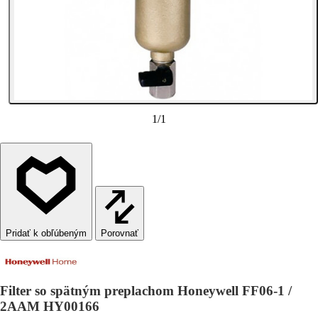
1
/
1
Porovnať
Filter so spätným preplachom Honeywell FF06-1 /
2AAM HY00166