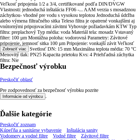
Veľkosť pripojenia 1/2 a 3/4, certifikované podľa DIN/DVGW
Vlastnosti: jednoduchá inštalácia FF06 -... AAM verzia s mosadznou
záchytkou- vhodné pre vodu s vysokou teplotou Jednoduchá údržba
alebo výmena filtračného sitka Teleso filtra je opatrené vonkajšími aj
vnútornými pripojovacími závitmi Vyhovuje požiadavkám KTW Typ
filtra: preplachový Typ média: voda Materiál tela: mosadz Vstavaný
filter: 100 µm Montážna poloha: vodorovná Parametry: Závitové
pripojenie, jemnosť sitka 100 µm Pripojenie: vonkajší závit Veľkosť
pripojenia: 1/2 Svetlosť DN: 15 mm Maximálna teplota média: 70 °C
Zobraziť viac
Menovitý tlak: PN25 Kapacita prietoku Kvs: 4 Priehľadná záchytka
filtra: Nie
Bezpečnosť výrobku
Preskočiť oblasť
Pre zodpovednosť za bezpečnosť výrobku pozrite
.
Informácie od výrobcu
Ďalšie kategórie
Preskočiť zoznam
Kúpeľňa a sanitárne vybavenie
Inštalácia sanity
Vodomery a vodné filtre
Vodné filtre
Závitové filtre