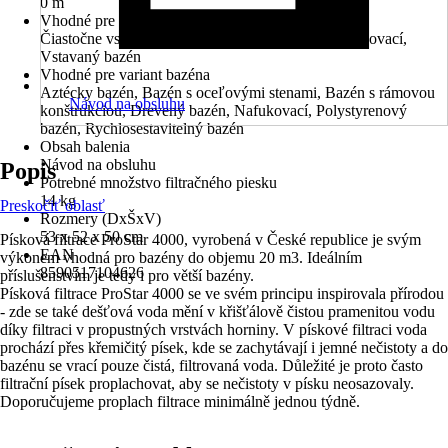
0 m
Vhodné pre prevedenie bazéna
Čiastočne vstavaný bazén, Nadzemný bazén, Nafukovací,
Vstavaný bazén
Vhodné pre variant bazéna
Aztécky bazén, Bazén s oceľovými stenami, Bazén s rámovou
Návod na obsluhu
konštrukciou, Drevený bazén, Nafukovací, Polystyrenový
bazén, Rychlosestavitelný bazén
Obsah balenia
Návod na obsluhu
Popis
Potrebné množstvo filtračného piesku
14 kg
Preskočiť oblasť
Rozmery (DxŠxV)
53 x 52 x 50 cm
Písková filtrace ProStar 4000, vyrobená v České republice je svým
EAN
výkonem vhodná pro bazény do objemu 20 m3. Ideálním
8590517104626
příslušenstvím je tedy i pro větší bazény.
Písková filtrace ProStar 4000 se ve svém principu inspirovala přírodou
- zde se také dešťová voda mění v křišťálově čistou pramenitou vodu
díky filtraci v propustných vrstvách horniny. V pískové filtraci voda
prochází přes křemičitý písek, kde se zachytávají i jemné nečistoty a do
bazénu se vrací pouze čistá, filtrovaná voda. Důležité je proto často
filtrační písek proplachovat, aby se nečistoty v písku neosazovaly.
Doporučujeme proplach filtrace minimálně jednou týdně.