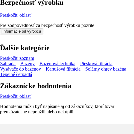
Bezpečnosť výrobku
Preskočiť oblasť
Pre zodpovednosť za bezpečnosť výrobku pozrite
.
Informácie od výrobcu
Ďalšie kategórie
Preskočiť zoznam
Záhrada
Bazény
Bazénová technika
Piesková filtrácia
Vysávače do bazénov
Kartušová filtrácia
Solárny ohrev bazéna
Tepelné čerpadlá
Zákaznícke hodnotenia
Preskočiť oblasť
Hodnotenia môžu byť napísané aj od zákazníkov, ktorí tovar
preukázateľne nepoužili alebo nekúpili.