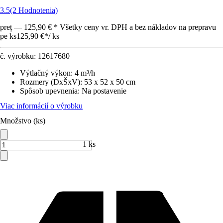
3.5
(2 Hodnotenia)
preț — 125,90 € * Všetky ceny vr. DPH a bez nákladov na prepravu
pe ks
125,90 €
*
/
ks
č. výrobku:
12617680
Výtlačný výkon
:
4 m³/h
Rozmery (DxŠxV)
:
53 x 52 x 50 cm
Spôsob upevnenia
:
Na postavenie
Viac informácií o výrobku
Množstvo (ks)
1 ks