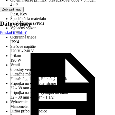
Objem nádrže pri max. prevádzkovej dobe 7,5 h/deň
4 m³
Materiál
Zobraziť viac
Plast, Kov
Špecifikácia materiálu
Dátové listy
Polypropylen (PPM)
Výtlačný výkon
Preskočiť oblasť
4 m³/h
Ochranná trieda
IPX4
Sieťové napätie
220 V - 240 V
Príkon
190 W
Ventil
6-cestný ventil
Filtračné médium
Filtračné guľôčky, Filtračný piesok
Prípojka na výstupnej strane
32 - 38 mm / 1 1/4" - 1 1/2"
Prípojka na strane výstupného tlaku
32 - 38 mm / 1 1/4" - 1 1/2"
Vybavenie
Manometer, Predfilter
Dĺžka prípojnej hadice