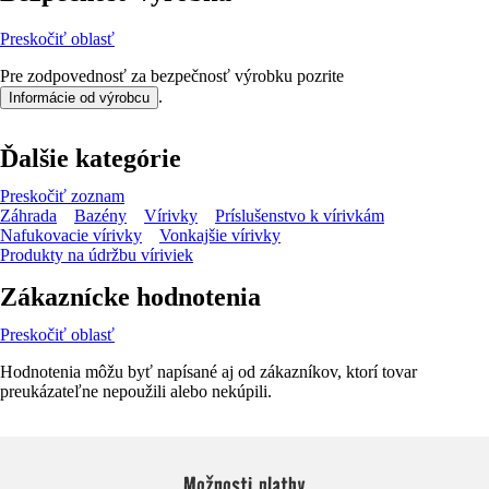
Preskočiť oblasť
Pre zodpovednosť za bezpečnosť výrobku pozrite
.
Informácie od výrobcu
Ďalšie kategórie
Preskočiť zoznam
Záhrada
Bazény
Vírivky
Príslušenstvo k vírivkám
Nafukovacie vírivky
Vonkajšie vírivky
Produkty na údržbu víriviek
Zákaznícke hodnotenia
Preskočiť oblasť
Hodnotenia môžu byť napísané aj od zákazníkov, ktorí tovar
preukázateľne nepoužili alebo nekúpili.
Možnosti platby