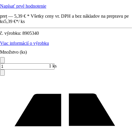
Napísať prvé hodnotenie
preț — 5,39 € * Všetky ceny vr. DPH a bez nákladov na prepravu pe
ks
5,39 €
*
/
ks
č. výrobku:
8905340
Viac informácií o výrobku
Množstvo (ks)
1 ks