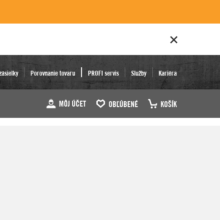
zásielky
Porovnanie tovaru
PROFI servis
Služby
Kariéra
MÔJ ÚČET
OBĽÚBENÉ
KOŠÍK