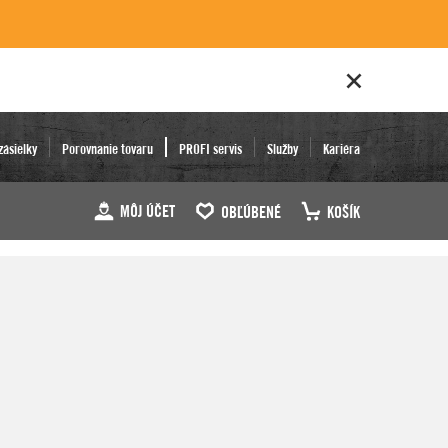
zásielky
Porovnanie tovaru
PROFI servis
Služby
Kariéra
MÔJ ÚČET
OBĽÚBENÉ
KOŠÍK