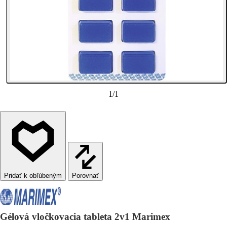
1
/
1
Porovnať
Gélová vločkovacia tableta 2v1 Marimex