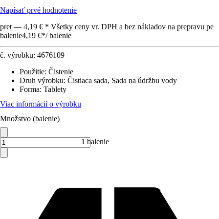
Napísať prvé hodnotenie
preț — 4,19 € * Všetky ceny vr. DPH a bez nákladov na prepravu pe
balenie
4,19 €
*
/
balenie
č. výrobku:
4676109
Použitie
:
Čistenie
Druh výrobku
:
Čistiaca sada, Sada na údržbu vody
Forma
:
Tablety
Viac informácií o výrobku
Množstvo (balenie)
1 balenie