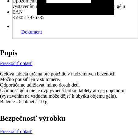
Upozornenie
vystavením na vzduchu môže dôjsť k úbytku objemu gélu
EAN
8590517976735
Dokument
Popis
Preskočiť oblasť
Gélová tableta určená pre použitie v nadzemných bazénoch
Možno použiť len v skimmere.
Odporúčame udržiavať mimo dosah detí.
Účinnosť gélu nie je ovplyvnená farbou tablety ani jej objemom
(vystavením na vzduchu môže dôjsť k úbytku objemu gélu).
Balenie - 6 tabliet á 10 g.
Bezpečnosť výrobku
Preskočiť oblasť