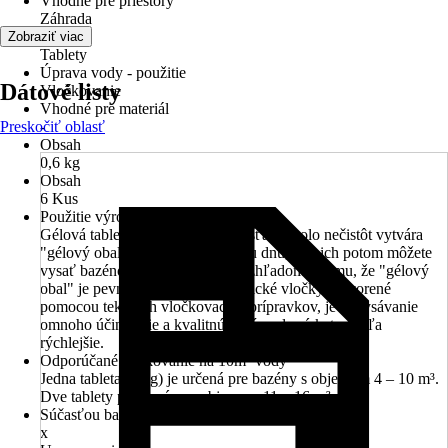
Vhodné pre priestory
Záhrada
Forma
Zobraziť viac
Tablety
Úprava vody - použitie
Dátové listy
Vločkovanie
Vhodné pre materiál
Preskočiť oblasť
-
Obsah
0,6 kg
Obsah
6 Kus
Použitie výrobku
Gélová tableta sa postupne rozpúšťa a okolo nečistôt vytvára
"gélový obal" Nečistoty klesnú ku dnu, kde ich potom môžete
vysať bazénovým vysávačom. Vzhľadom k tomu, že "gélový
obal" je pevnejší a väčší, než klasické vločky vytvorené
pomocou tekutých vločkovacích prípravkov, je aj vysávanie
omnoho účinnejšie a kvalitnú čistú vodu získate oveľa
rýchlejšie.
Odporúčané dávkovanie na 10m³ vody
Jedna tableta (10 g) je určená pre bazény s objemom 4 – 10 m³.
Dve tablety pre bazény s objemom 11 – 16 m³.
Súčasťou balenia
x