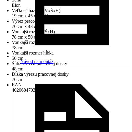
Elon
Veľkosť bazénu (VxŠxH)
19 cm x 45 cm x 41 cm
Výrez pracovnej dosky (ŠxH)
76 cm x 48 cm
Vonkajší rozmer (ŠxH)
78 cm x 50 cm
Vonkajší rozmer šírka
78 cm
Vonkajší rozmer hĺbka
50 cm
Návod na montáž
Šírka výrezu pracovnej dosky
48 cm
Dĺžka výrezu pracovnej dosky
76 cm
EAN
4020684703864