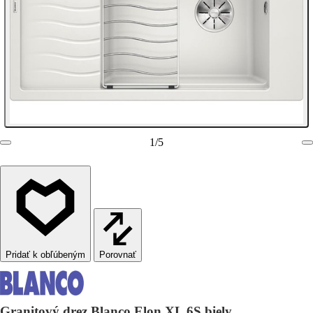
1
/
5
Porovnať
Granitový drez Blanco Elon XL 6S biely