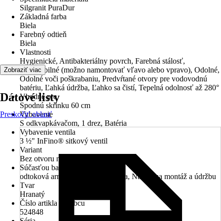
Silgranit PuraDur
Základná farba
Biela
Farebný odtieň
Biela
Vlastnosti
Hygienické, Antibakteriálny povrch, Farebná stálosť,
Reverzibilné (možno namontovať vľavo alebo vpravo), Odolné,
Zobraziť viac
Odolné voči poškrabaniu, Predvŕtané otvory pre vodovodnú
batériu, Ľahká údržba, Ľahko sa čistí, Tepelná odolnosť až 280°
Dátové listy
Vhodné pre
Spodnú skrinku 60 cm
Preskočiť oblasť
Vybavenie
S odkvapkávačom, 1 drez, Batéria
Vybavenie ventila
3 ½" InFino® sitkový ventil
Variant
Bez otvoru na kohútik
Súčasťou balenia
odtoková armatúra, montážna sada, Návod na montáž a údržbu
Tvar
Hranatý
Číslo artikla výrobcu
524848
Séria