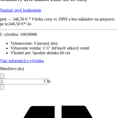
Napísať prvé hodnotenie
preț — 346,50 € * Všetky ceny vr. DPH a bez nákladov na prepravu
pe ks
346,50 €
*
/
ks
č. výrobku:
10039998
Vyhotovenie
:
Vstavaný drez
Vybavenie ventila
:
3 ½" InFino® sitkový ventil
Vhodné pre
:
Spodnú skrinku 60 cm
Viac informácií o výrobku
Množstvo (ks)
1 ks