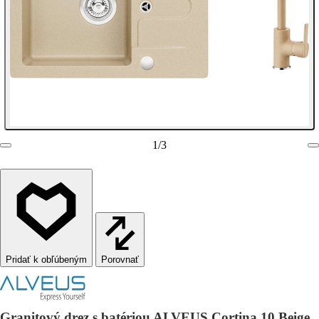
1
/
3
Porovnať
Granitový drez s batériou ALVEUS Cortina 10 Beige