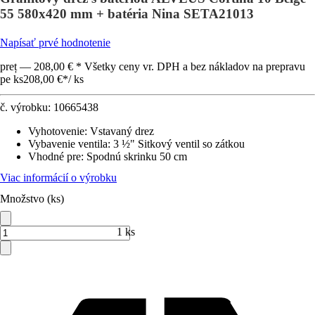
55 580x420 mm + batéria Nina SETA21013
Napísať prvé hodnotenie
preț — 208,00 € * Všetky ceny vr. DPH a bez nákladov na prepravu
pe ks
208,00 €
*
/
ks
č. výrobku:
10665438
Vyhotovenie
:
Vstavaný drez
Vybavenie ventila
:
3 ½" Sitkový ventil so zátkou
Vhodné pre
:
Spodnú skrinku 50 cm
Viac informácií o výrobku
Množstvo (ks)
1 ks