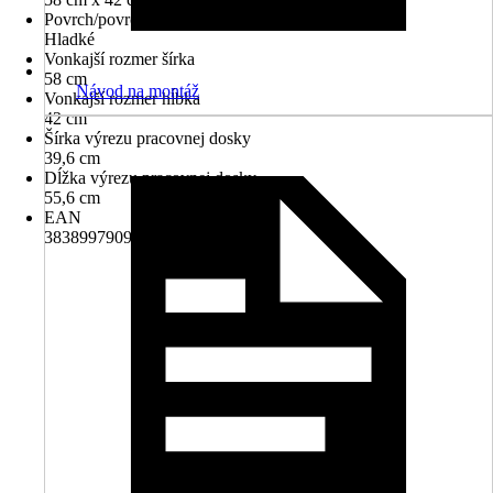
Povrch/povrchová úprava
Hladké
Vonkajší rozmer šírka
58 cm
Návod na montáž
Vonkajší rozmer hĺbka
42 cm
Šírka výrezu pracovnej dosky
39,6 cm
Dĺžka výrezu pracovnej dosky
55,6 cm
EAN
3838997909801