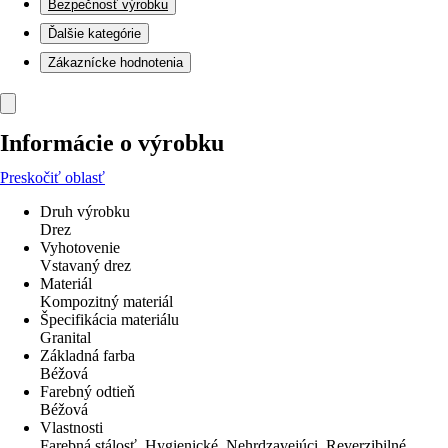
Bezpečnosť výrobku
Ďalšie kategórie
Zákaznícke hodnotenia
Informácie o výrobku
Preskočiť oblasť
Druh výrobku
Drez
Vyhotovenie
Vstavaný drez
Materiál
Kompozitný materiál
Špecifikácia materiálu
Granital
Základná farba
Béžová
Farebný odtieň
Béžová
Vlastnosti
Farebná stálosť, Hygienické, Nehrdzavejúci, Reverzibilné