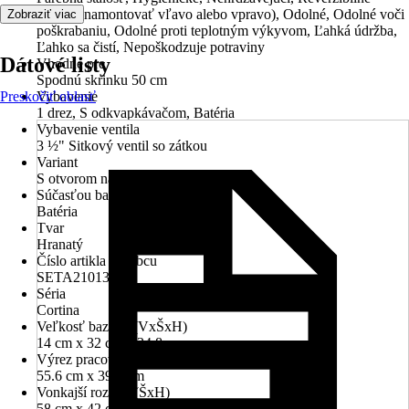
(možno namontovať vľavo alebo vpravo), Odolné, Odolné voči
Zobraziť viac
poškrabaniu, Odolné proti teplotným výkyvom, Ľahká údržba,
Ľahko sa čistí, Nepoškodzuje potraviny
Dátové listy
Vhodné pre
Spodnú skrinku 50 cm
Preskočiť oblasť
Vybavenie
1 drez, S odkvapkávačom, Batéria
Vybavenie ventila
3 ½" Sitkový ventil so zátkou
Variant
S otvorom na batériu
Súčasťou balenia
Batéria
Tvar
Hranatý
Číslo artikla výrobcu
SETA21013
Séria
Cortina
Veľkosť bazénu (VxŠxH)
14 cm x 32 cm x 34.8 cm
Výrez pracovnej dosky (ŠxH)
55.6 cm x 39.6 cm
Vonkajší rozmer (ŠxH)
58 cm x 42 cm