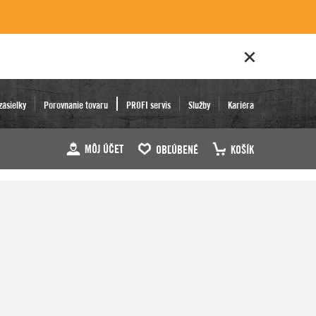
zásielky
Porovnanie tovaru
PROFI servis
Služby
Kariéra
MÔJ ÚČET
OBĽÚBENÉ
KOŠÍK