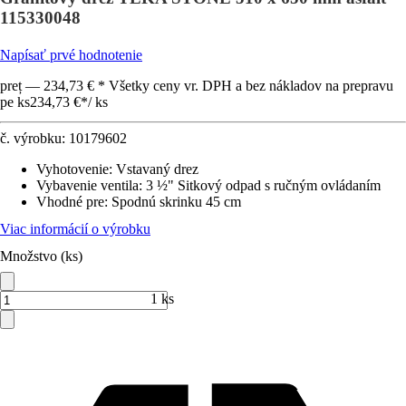
115330048
Napísať prvé hodnotenie
preț — 234,73 € * Všetky ceny vr. DPH a bez nákladov na prepravu
pe ks
234,73 €
*
/
ks
č. výrobku:
10179602
Vyhotovenie
:
Vstavaný drez
Vybavenie ventila
:
3 ½" Sitkový odpad s ručným ovládaním
Vhodné pre
:
Spodnú skrinku 45 cm
Viac informácií o výrobku
Množstvo (ks)
1 ks