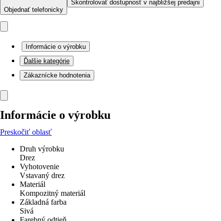
Skontrolovať dostupnosť v najbližšej predajni
Objednať telefonicky
Informácie o výrobku
Ďalšie kategórie
Zákaznícke hodnotenia
Informácie o výrobku
Preskočiť oblasť
Druh výrobku
Drez
Vyhotovenie
Vstavaný drez
Materiál
Kompozitný materiál
Základná farba
Sivá
Farebný odtieň