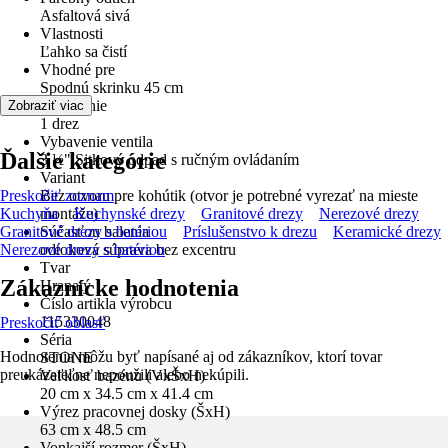
Asfaltová sivá
Vlastnosti
Ľahko sa čistí
Vhodné pre
Spodnú skrinku 45 cm
Vybavenie
Zobraziť viac
1 drez
Vybavenie ventila
Ďalšie kategórie
3 ½" Sitkový odpad s ručným ovládaním
Variant
Preskočiť zoznam
Bez otvoru pre kohútik (otvor je potrebné vyrezať na mieste
Kuchyňa
montáže)
Kuchynské drezy
Granitové drezy
Nerezové drezy
Granitové drezy s batériou
Súčasťou balenia
Príslušenstvo k drezu
Keramické drezy
Nerezové drezy s batériou
odtoková súprava bez excentru
Tvar
Zákaznícke hodnotenia
Hranatý
Číslo artikla výrobcu
115330048
Preskočiť oblasť
Séria
Hodnotenia môžu byť napísané aj od zákazníkov, ktorí tovar
STONE
preukázateľne nepoužili alebo nekúpili.
Veľkosť bazénu (VxŠxH)
20 cm x 34.5 cm x 41.4 cm
Výrez pracovnej dosky (ŠxH)
63 cm x 48.5 cm
Vonkajší rozmer (ŠxH)