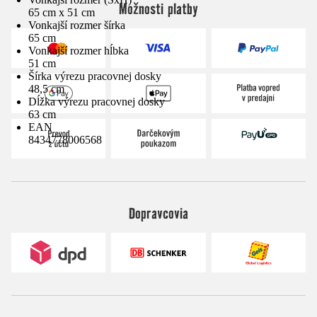
Možnosti platby
65 cm x 51 cm
Vonkajší rozmer šírka
65 cm
Vonkajší rozmer hĺbka
51 cm
Šírka výrezu pracovnej dosky
48,5 cm
Dĺžka výrezu pracovnej dosky
63 cm
EAN
8434778006568
Dopravcovia