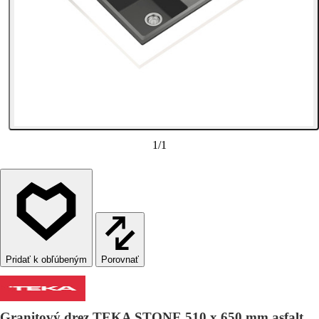
1
/
1
Porovnať
Granitový drez TEKA STONE 510 x 650 mm asfalt