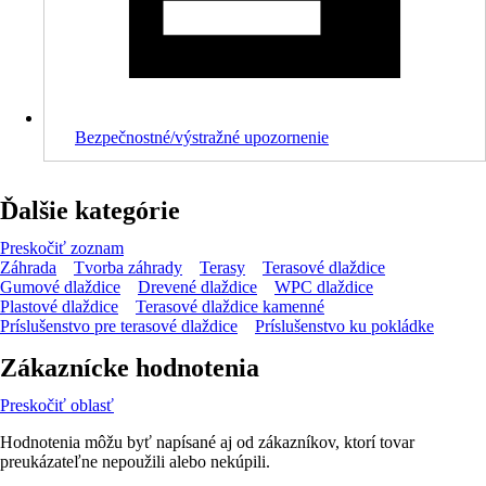
Bezpečnostné/výstražné upozornenie
Ďalšie kategórie
Preskočiť zoznam
Záhrada
Tvorba záhrady
Terasy
Terasové dlaždice
Gumové dlaždice
Drevené dlaždice
WPC dlaždice
Plastové dlaždice
Terasové dlaždice kamenné
Príslušenstvo pre terasové dlaždice
Príslušenstvo ku pokládke
Zákaznícke hodnotenia
Preskočiť oblasť
Hodnotenia môžu byť napísané aj od zákazníkov, ktorí tovar
preukázateľne nepoužili alebo nekúpili.