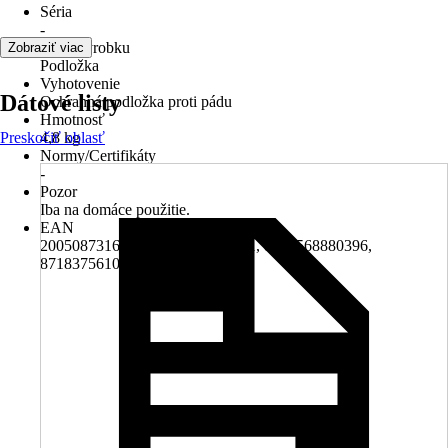
Séria
-
Druh výrobku
Zobraziť viac
Podložka
Vyhotovenie
Dátové listy
Ochranná podložka proti pádu
Hmotnosť
Preskočiť oblasť
4,8 kg
Normy/Certifikáty
-
Pozor
Iba na domáce použitie.
EAN
2005087316004, 8717306121521, 8717568880396,
8718375610039