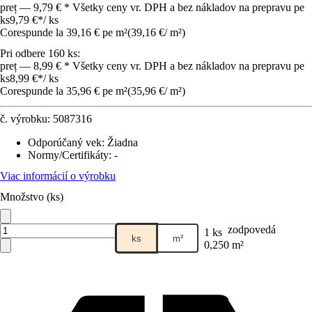
preț — 9,79 € * Všetky ceny vr. DPH a bez nákladov na prepravu pe
ks
9,79 €
*
/
ks
Corespunde la 39,16 € pe m²
(
39,16 €
/
m²
)
Pri odbere 160 ks:
preț — 8,99 € * Všetky ceny vr. DPH a bez nákladov na prepravu pe
ks
8,99 €
*
/
ks
Corespunde la 35,96 € pe m²
(
35,96 €
/
m²
)
č. výrobku:
5087316
Odporúčaný vek
:
Žiadna
Normy/Certifikáty
:
-
Viac informácií o výrobku
Množstvo (ks)
zodpovedá
1 ks
ks
m²
0,250 m²