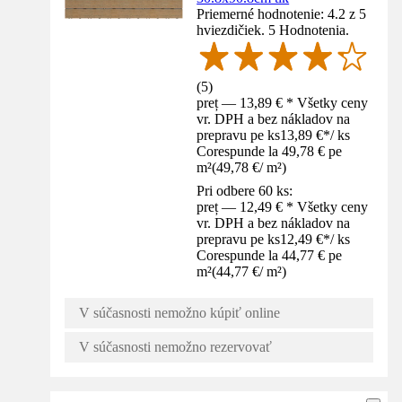
Priemerné hodnotenie: 4.2 z 5
hviezdičiek. 5 Hodnotenia.
(
5
)
preț — 13,89 € * Všetky ceny
vr. DPH a bez nákladov na
prepravu pe ks
13,89 €
*
/
ks
Corespunde la 49,78 € pe
m²
(
49,78 €
/
m²
)
Pri odbere 60 ks:
preț — 12,49 € * Všetky ceny
vr. DPH a bez nákladov na
prepravu pe ks
12,49 €
*
/
ks
Corespunde la 44,77 € pe
m²
(
44,77 €
/
m²
)
V súčasnosti nemožno kúpiť online
V súčasnosti nemožno rezervovať