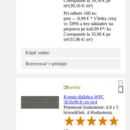
Corespunde la 39,16 € pe
m²
(
39,16 €
/
m²
)
Pri odbere 160 ks:
preț — 8,99 € * Všetky ceny
vr. DPH a bez nákladov na
prepravu pe ks
8,99 €
*
/
ks
Corespunde la 35,96 € pe
m²
(
35,96 €
/
m²
)
Kúpiť online
Rezervovať v predajni
Konsta dlaždica WPC
30.8x90.8 cm sivá
Priemerné hodnotenie: 4.8 z 5
hviezdičiek. 4 Hodnotenia.