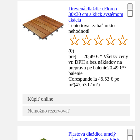
Drevená dlaždica Florco
30x30 cm s klick systémom
akácia
Tento tovar zatiaľ nikto
nehodnotil.
(
0
)
preț — 20,49 € * Všetky ceny
vr. DPH a bez nákladov na
prepravu pe balenie
20,49 €
*
/
balenie
Corespunde la 45,53 € pe
m²
(
45,53 €
/
m²
)
Kúpiť online
Nemožno rezervovať
Plastová dlaždica umelý
trávnik 30 x 30 cm s klick