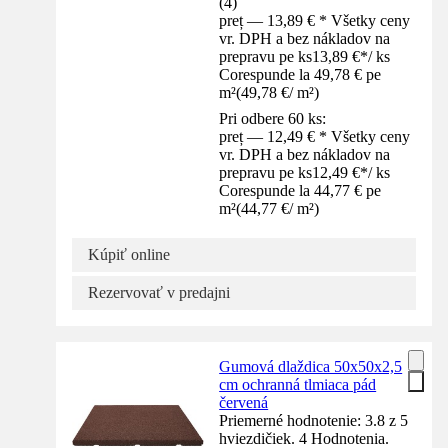
(
4
)
preț — 13,89 € * Všetky ceny
vr. DPH a bez nákladov na
prepravu pe ks
13,89 €
*
/
ks
Corespunde la 49,78 € pe
m²
(
49,78 €
/
m²
)
Pri odbere 60 ks:
preț — 12,49 € * Všetky ceny
vr. DPH a bez nákladov na
prepravu pe ks
12,49 €
*
/
ks
Corespunde la 44,77 € pe
m²
(
44,77 €
/
m²
)
Kúpiť online
Rezervovať v predajni
Gumová dlaždica 50x50x2,5
cm ochranná tlmiaca pád
červená
Priemerné hodnotenie: 3.8 z 5
hviezdičiek. 4 Hodnotenia.