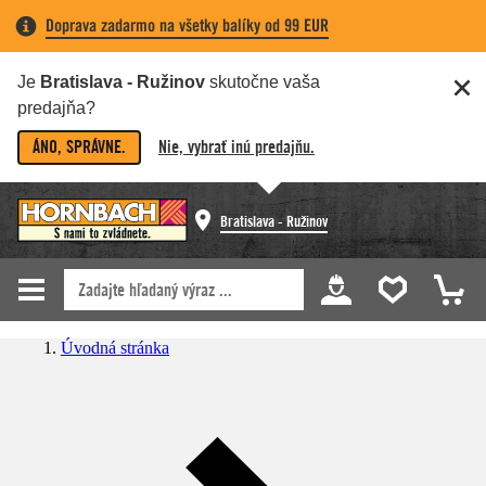
Doprava zadarmo na všetky balíky od 99 EUR
Je
Bratislava - Ružinov
skutočne vaša
predajňa?
ÁNO, SPRÁVNE.
Nie, vybrať inú predajňu.
Bratislava - Ružinov
Úvodná stránka