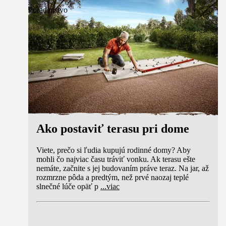
Poradenstvo
Ako postaviť terasu pri dome
Viete, prečo si ľudia kupujú rodinné domy? Aby
mohli čo najviac času tráviť vonku. Ak terasu ešte
nemáte, začnite s jej budovaním práve teraz. Na jar, až
rozmrzne pôda a predtým, než prvé naozaj teplé
slnečné lúče opäť p
...
viac