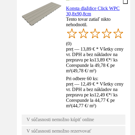
Konsta dlaždice Click WPC
30,8x90,8cm
Tento tovar zatiaľ nikto
nehodnotil.
(
0
)
preț — 13,89 € * Všetky ceny
vr. DPH a bez nákladov na
prepravu pe ks
13,89 €
*
/
ks
Corespunde la 49,78 € pe
m²
(
49,78 €
/
m²
)
Pri odbere 60 ks:
preț — 12,49 € * Všetky ceny
vr. DPH a bez nákladov na
prepravu pe ks
12,49 €
*
/
ks
Corespunde la 44,77 € pe
m²
(
44,77 €
/
m²
)
V súčasnosti nemožno kúpiť online
V súčasnosti nemožno rezervovať