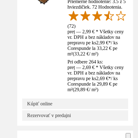
Priemerné hodnotenie: 3.5 z 5
hviezdičiek. 72 Hodnotenia.
(
72
)
preț — 2,99 € * Všetky ceny
vr. DPH a bez nákladov na
prepravu pe ks
2,99 €
*
/
ks
Corespunde la 33,22 € pe
m²
(
33,22 €
/
m²
)
Pri odbere 264 ks:
preț — 2,69 € * Všetky ceny
vr. DPH a bez nákladov na
prepravu pe ks
2,69 €
*
/
ks
Corespunde la 29,89 € pe
m²
(
29,89 €
/
m²
)
Kúpiť online
Rezervovať v predajni