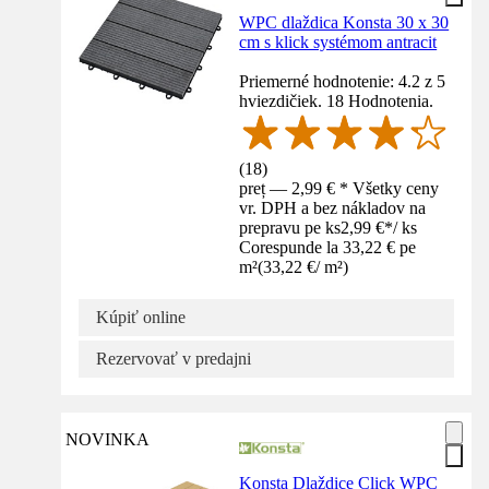
WPC dlaždica Konsta 30 x 30
cm s klick systémom antracit
Priemerné hodnotenie: 4.2 z 5
hviezdičiek. 18 Hodnotenia.
(
18
)
preț — 2,99 € * Všetky ceny
vr. DPH a bez nákladov na
prepravu pe ks
2,99 €
*
/
ks
Corespunde la 33,22 € pe
m²
(
33,22 €
/
m²
)
Kúpiť online
Rezervovať v predajni
NOVINKA
Konsta Dlaždice Click WPC