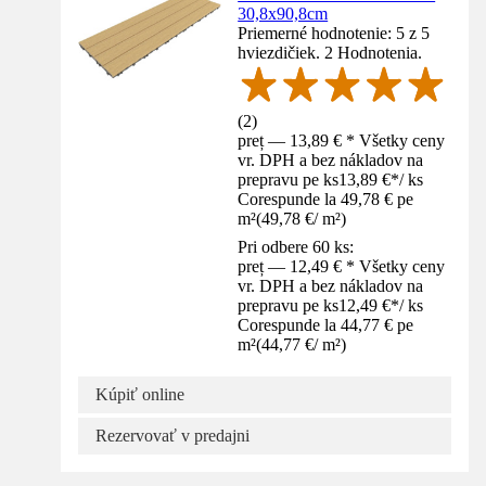
30,8x90,8cm
Priemerné hodnotenie: 5 z 5
hviezdičiek. 2 Hodnotenia.
(
2
)
preț — 13,89 € * Všetky ceny
vr. DPH a bez nákladov na
prepravu pe ks
13,89 €
*
/
ks
Corespunde la 49,78 € pe
m²
(
49,78 €
/
m²
)
Pri odbere 60 ks:
preț — 12,49 € * Všetky ceny
vr. DPH a bez nákladov na
prepravu pe ks
12,49 €
*
/
ks
Corespunde la 44,77 € pe
m²
(
44,77 €
/
m²
)
Kúpiť online
Rezervovať v predajni