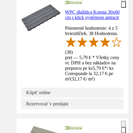
WPC dlaždica Konsta 30x60
cm s klick systémom antracit
Priemerné hodnotenie: 4 z 5
hviezdičiek. 38 Hodnotenia.
(
38
)
preț — 5,79 € * Všetky ceny
vr. DPH a bez nákladov na
prepravu pe ks
5,79 €
*
/
ks
Corespunde la 32,17 € pe
m²
(
32,17 €
/
m²
)
Kúpiť online
Rezervovať v predajni