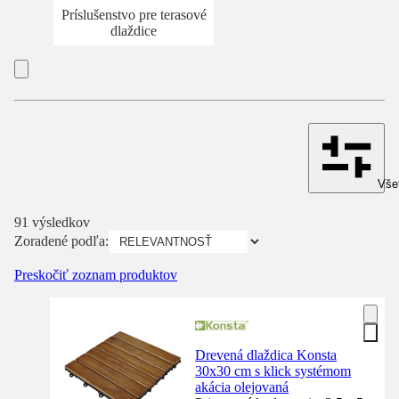
Príslušenstvo pre terasové
dlaždice
Všet
91 výsledkov
Zoradené podľa:
Preskočiť zoznam produktov
Drevená dlaždica Konsta
30x30 cm s klick systémom
akácia olejovaná