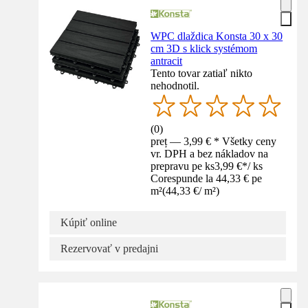
WPC dlaždica Konsta 30 x 30
cm 3D s klick systémom
antracit
Tento tovar zatiaľ nikto
nehodnotil.
(
0
)
preț — 3,99 € * Všetky ceny
vr. DPH a bez nákladov na
prepravu pe ks
3,99 €
*
/
ks
Corespunde la 44,33 € pe
m²
(
44,33 €
/
m²
)
Kúpiť online
Rezervovať v predajni