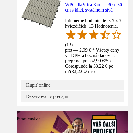
WPC dlaždica Konsta 30 x 30
cm s klick systémom sivá
Priemerné hodnotenie: 3.5 z 5
hviezdičiek. 13 Hodnotenia.
(
13
)
preț — 2,99 € * Všetky ceny
vr. DPH a bez nákladov na
prepravu pe ks
2,99 €
*
/
ks
Corespunde la 33,22 € pe
m²
(
33,22 €
/
m²
)
Kúpiť online
Rezervovať v predajni
Poradenstvo