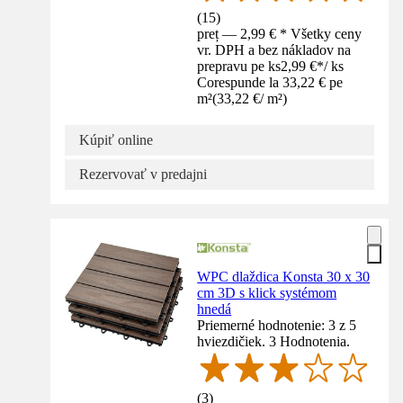
(
15
)
preț — 2,99 € * Všetky ceny
vr. DPH a bez nákladov na
prepravu pe ks
2,99 €
*
/
ks
Corespunde la 33,22 € pe
m²
(
33,22 €
/
m²
)
Kúpiť online
Rezervovať v predajni
WPC dlaždica Konsta 30 x 30
cm 3D s klick systémom
hnedá
Priemerné hodnotenie: 3 z 5
hviezdičiek. 3 Hodnotenia.
(
3
)