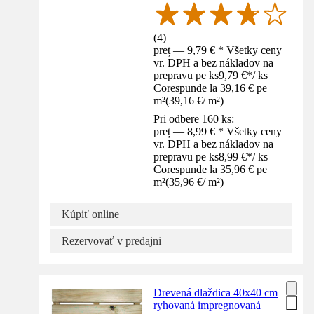
(
4
)
preț — 9,79 € * Všetky ceny
vr. DPH a bez nákladov na
prepravu pe ks
9,79 €
*
/
ks
Corespunde la 39,16 € pe
m²
(
39,16 €
/
m²
)
Pri odbere 160 ks:
preț — 8,99 € * Všetky ceny
vr. DPH a bez nákladov na
prepravu pe ks
8,99 €
*
/
ks
Corespunde la 35,96 € pe
m²
(
35,96 €
/
m²
)
Kúpiť online
Rezervovať v predajni
Drevená dlaždica 40x40 cm
ryhovaná impregnovaná