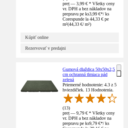
preț — 3,99 € * Všetky ceny
vr. DPH a bez nákladov na
prepravu pe ks
3,99 €
*
/
ks
Corespunde la 44,33 € pe
m²
(
44,33 €
/
m²
)
Kúpiť online
Rezervovať v predajni
Gumová dlaždica 50x50x2,5
cm ochranná tlmiaca pád
zelená
Priemerné hodnotenie: 4.3 z 5
hviezdičiek. 13 Hodnotenia.
(
13
)
preț — 9,79 € * Všetky ceny
vr. DPH a bez nákladov na
prepravu pe ks
9,79 €
*
/
ks