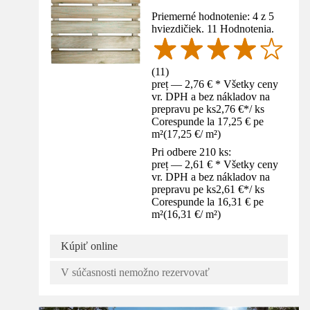
Priemerné hodnotenie: 4 z 5
hviezdičiek. 11 Hodnotenia.
(
11
)
preț — 2,76 € * Všetky ceny
vr. DPH a bez nákladov na
prepravu pe ks
2,76 €
*
/
ks
Corespunde la 17,25 € pe
m²
(
17,25 €
/
m²
)
Pri odbere 210 ks:
preț — 2,61 € * Všetky ceny
vr. DPH a bez nákladov na
prepravu pe ks
2,61 €
*
/
ks
Corespunde la 16,31 € pe
m²
(
16,31 €
/
m²
)
Kúpiť online
V súčasnosti nemožno rezervovať