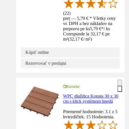
(
22
)
preț — 5,79 € * Všetky ceny
vr. DPH a bez nákladov na
prepravu pe ks
5,79 €
*
/
ks
Corespunde la 32,17 € pe
m²
(
32,17 €
/
m²
)
Kúpiť online
Rezervovať v predajni
WPC dlaždica Konsta 30 x 30
cm s klick systémom hnedá
Priemerné hodnotenie: 3.1 z 5
hviezdičiek. 15 Hodnotenia.