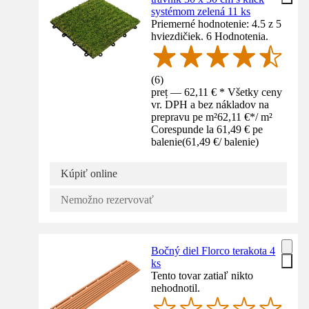
systémom zelená 11 ks
Priemerné hodnotenie: 4.5 z 5
hviezdičiek. 6 Hodnotenia.
(
6
)
preț — 62,11 € * Všetky ceny
vr. DPH a bez nákladov na
prepravu pe m²
62,11 €
*
/
m²
Corespunde la 61,49 € pe
balenie
(
61,49 €
/
balenie
)
Kúpiť online
Nemožno rezervovať
Bočný diel Florco terakota 4
ks
Tento tovar zatiaľ nikto
nehodnotil.