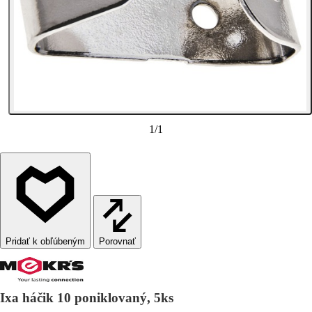
1
/
1
Porovnať
Ixa háčik 10 poniklovaný, 5ks