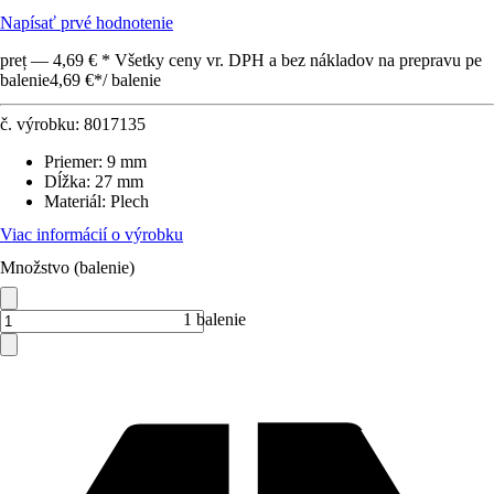
Napísať prvé hodnotenie
preț — 4,69 € * Všetky ceny vr. DPH a bez nákladov na prepravu pe
balenie
4,69 €
*
/
balenie
č. výrobku:
8017135
Priemer
:
9 mm
Dĺžka
:
27 mm
Materiál
:
Plech
Viac informácií o výrobku
Množstvo (balenie)
1 balenie