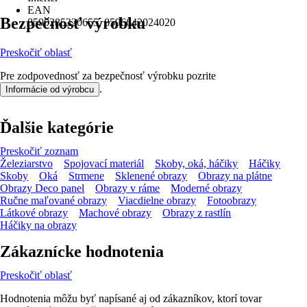
EAN
Bezpečnosť výrobku
8590285320655, 8596642024020
Preskočiť oblasť
Pre zodpovednosť za bezpečnosť výrobku pozrite
.
Informácie od výrobcu
Ďalšie kategórie
Preskočiť zoznam
Železiarstvo
Spojovací materiál
Skoby, oká, háčiky
Háčiky
Skoby
Oká
Strmene
Sklenené obrazy
Obrazy na plátne
Obrazy Deco panel
Obrazy v ráme
Moderné obrazy
Ručne maľované obrazy
Viacdielne obrazy
Fotoobrazy
Látkové obrazy
Machové obrazy
Obrazy z rastlín
Háčiky na obrazy
Zákaznícke hodnotenia
Preskočiť oblasť
Hodnotenia môžu byť napísané aj od zákazníkov, ktorí tovar