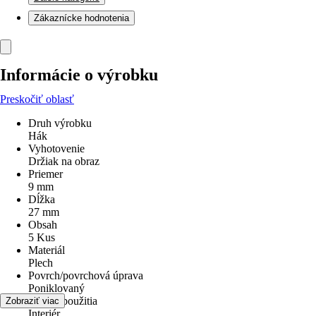
Zákaznícke hodnotenia
Informácie o výrobku
Preskočiť oblasť
Druh výrobku
Hák
Vyhotovenie
Držiak na obraz
Priemer
9 mm
Dĺžka
27 mm
Obsah
5 Kus
Materiál
Plech
Povrch/povrchová úprava
Poniklovaný
Oblasť použitia
Zobraziť viac
Interiér