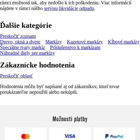
rámci možností tak, aby nedošlo k ich poškodeniu. Viac informácií
nájdete v rámci nášho
servisu likvidácie odpadu
.
Ďalšie kategórie
Preskočiť zoznam
Drevo, okná a dvere
Markízy
Kazetové markízy
Kĺbové markízy
Špeciálne tvary markíz
Príslušenstvo k markízam
Náhradné diely pre markízy
Zákaznícke hodnotenia
Preskočiť oblasť
Hodnotenia môžu byť napísané aj od zákazníkov, ktorí tovar
preukázateľne nepoužili alebo nekúpili.
Možnosti platby