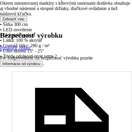
Okrem zmontovanej markízy s kĺbovými ramenami dodávka obsahuje
aj vhodné nástenné a stropné držiaky, diaľkové ovládanie a tiež
núdzovú kľučku.
Zobraziť viac
• Šírka 300 cm
• LED osvetlenie
Bezpečnosť výrobku
• Elektrický pohon
• Látka: 100 % akrylát
• Gramáž látky: 280 g / m²
Preskočiť oblasť
• Uhol sklonu 15° - 25°
• Trieda odolnosti proti vetru 2
Pre zodpovednosť za bezpečnosť výrobku pozrite
.
Informácie od výrobcu