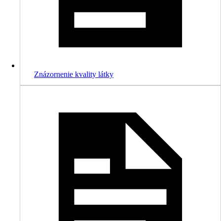
Znázornenie kvality látky