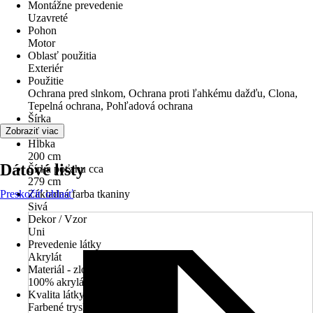
Montážne prevedenie
Uzavreté
Pohon
Motor
Oblasť použitia
Exteriér
Použitie
Ochrana pred slnkom, Ochrana proti ľahkému dažďu, Clona,
Tepelná ochrana, Pohľadová ochrana
Šírka
300 cm
Zobraziť viac
Hĺbka
200 cm
Dátové listy
Šírka poťahu cca
279 cm
Preskočiť oblasť
Základná farba tkaniny
Sivá
Dekor / Vzor
Uni
Prevedenie látky
Akrylát
Materiál - zloženie
100% akrylát
Kvalita látky
Farbené tryskou cca 280 g / m²