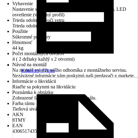
Vybavenie
Nastavenie sklonu, LED osvetlenie (kĺbové ramená), LED
osvetlenie (výsuvný profil)
Trieda odolnosti voči vetru
Trieda odolnosti proti vetru 2
Použitie
Súkromné priestory
Hmotnosť
44 kg
Počet montážnych otvorov
4 ( 2 držiaky každý s 2 otvormi)
Návod na montáž
Na montáž využite nášho odborníka z montážneho servisu.
Kótovaný výkres
Nezáväzné informácie vám poskytnú naši predavači v markete.
Informácie o likvidácii
Riaďte sa pokynmi na likvidáciu
Poznámka k obrázku
Zobrazené farby sa môžu líšiť od originálu.
Farba rámu
Tieňová sivá RAL 7022
AKN
8TMY
EAN
4306517435271