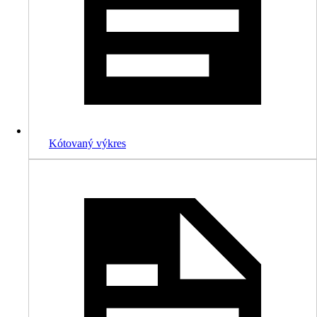
Kótovaný výkres