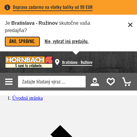
Doprava zadarmo na všetky balíky od 99 EUR
Je
Bratislava - Ružinov
skutočne vaša
predajňa?
ÁNO, SPRÁVNE.
Nie, vybrať inú predajňu.
Bratislava - Ružinov
Úvodná stránka