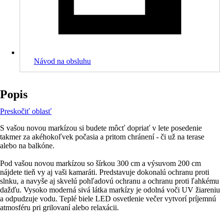
Návod na obsluhu
Popis
Preskočiť oblasť
S vašou novou markízou si budete môcť dopriať v lete posedenie
takmer za akéhokoľvek počasia a pritom chránení - či už na terase
alebo na balkóne.
Pod vašou novou markízou so šírkou 300 cm a výsuvom 200 cm
nájdete tieň vy aj vaši kamaráti. Predstavuje dokonalú ochranu proti
slnku, a navyše aj skvelú pohľadovú ochranu a ochranu proti ľahkému
dažďu. Vysoko moderná sivá látka markízy je odolná voči UV žiareniu
a odpudzuje vodu. Teplé biele LED osvetlenie večer vytvorí príjemnú
atmosféru pri grilovaní alebo relaxácii.