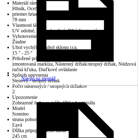
Materiál rámu
Hliník, Oceľ
priemer hriadeľa
78 mm
Vlastnosti látky
UV odolné, Vodeodpudivý, Dlhá životnosť
Vyhotovenie volánu
Žiadne
Uhol vychýlenia/uhol sklonu cca.
15 ° - 25 °
Priložené príslušenstvo
zmontovaná markíza, Nástenný držiak/stropný držiak, Núdzová
ručná kľuka, Diaľkové ovládanie
Spôsob upevnenia
Návod na montáž
Stenový / stropný držiak
Počet nástenných / stropných držiakov
2
Upozornenie
Zobrazené farby sa môžu líšiť od originálu
Model
Sonnino
strana pohonu
Ľavá
Dĺžka pripojovacieho kábla
245 cm