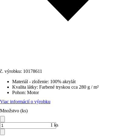
č. výrobku:
10178611
Materiál - zloženie
:
100% akrylát
Kvalita látky
:
Farbené tryskou cca 280 g / m²
Pohon
:
Motor
Viac informácií o výrobku
Množstvo (ks)
1 ks