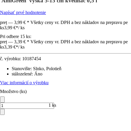
'AmiGreen' výška 5-15 cm kvetináč 0,5 l
Napísať prvé hodnotenie
preț — 3,99 € * Všetky ceny vr. DPH a bez nákladov na prepravu pe
ks
3,99 €
*
/
ks
Pri odbere 15 ks:
preț — 3,39 € * Všetky ceny vr. DPH a bez nákladov na prepravu pe
ks
3,39 €
*
/
ks
č. výrobku:
10187454
Stanovište
:
Slnko, Polotieň
stálozelené
:
Áno
Viac informácií o výrobku
Množstvo (ks)
1 ks