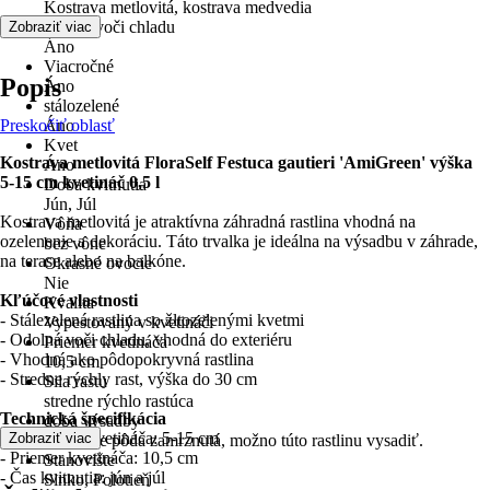
Kostrava metlovitá, kostrava medvedia
odolné voči chladu
Zobraziť viac
Áno
Viacročné
Popis
Áno
stálozelené
Preskočiť oblasť
Áno
Kvet
Kostrava metlovitá FloraSelf Festuca gautieri 'AmiGreen' výška
Áno
5-15 cm kvetináč 0,5 l
Doba kvitnutia
Jún, Júl
Kostrava metlovitá je atraktívna záhradná rastlina vhodná na
Vôňa
ozelenenie a dekoráciu. Táto trvalka je ideálna na výsadbu v záhrade,
bez vône
na terase alebo na balkóne.
Okrasné ovocie
Nie
Kľúčové vlastnosti
Kvalita
- Stálezelená rastlina so žltozelenými kvetmi
Vypestovaný v kvetináči
- Odolná voči chladu, vhodná do exteriéru
Priemer kvetináča
- Vhodná ako pôdopokryvná rastlina
10,5 cm
- Stredne rýchly rast, výška do 30 cm
Sila rastu
stredne rýchlo rastúca
Technická špecifikácia
doba výsadby
- Výška bez kvetináča: 5-15 cm
Zobraziť viac
Ak nie je pôda zamrznutá, možno túto rastlinu vysadiť.
- Priemer kvetináča: 10,5 cm
Stanovište
- Čas kvitnutia: jún a júl
Slnko, Polotieň