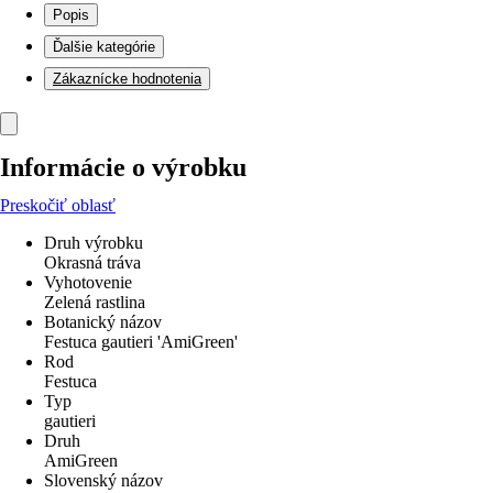
Popis
Ďalšie kategórie
Zákaznícke hodnotenia
Informácie o výrobku
Preskočiť oblasť
Druh výrobku
Okrasná tráva
Vyhotovenie
Zelená rastlina
Botanický názov
Festuca gautieri 'AmiGreen'
Rod
Festuca
Typ
gautieri
Druh
AmiGreen
Slovenský názov