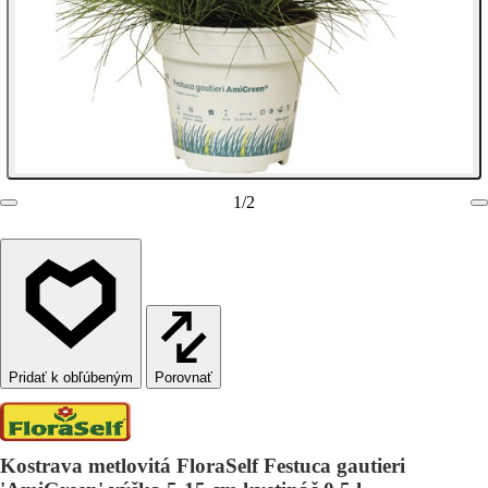
1
/
2
Porovnať
Kostrava metlovitá FloraSelf Festuca gautieri