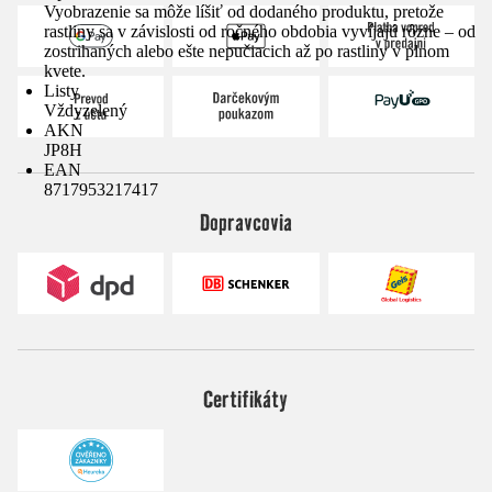
Vyobrazenie sa môže líšiť od dodaného produktu, pretože
rastliny sa v závislosti od ročného obdobia vyvíjajú rôzne – od
zostrihaných alebo ešte nepučiacich až po rastliny v plnom
kvete.
Listy
Vždyzelený
AKN
JP8H
EAN
8717953217417
Dopravcovia
Certifikáty