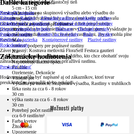
Ďalšie kategórie
- Umiestnenie: slnko alebo čiastočný tieň
Veľkosť bez kvetináča
5 cm - 15 cm
Kostrava je ideálna na skupinovú výsadbu alebo výsadbu do
Preskočiť zoznam
pôdne pomery
kontajnerov. Jej vždyzelené listy a žltozelené kvety udržia vašu
Záhrada
Rastliny
Záhradné rastliny a vonkajšie rastliny
Priepustné
záhradu sviežu po celý rok. Rastlina sa dobre prispôsobuje
Ozdobné trávy a bambusy
Záhonové a balkónové rastliny
Odporúčaný odstup pri výsadbe
priepustným pôdnym podmienkam a nevyžaduje oporu. Vysádzajte ju
Ovocie, zelenina a bylinky
Ihličnany
Okrasné dreviny
30 cm
v odporúčanej vzdialenosti 30 cm medzi rastlinami, aby sa mohla plne
Popínavé rastliny
Rastliny na živé ploty
Ruže
Trvalky
Rez rastlín
rozvinúť.
Rastliny do jazierka
Kontajnerové rastliny
Plazivé rastliny
Marec
Rododendrony
nutnosť podpery pre popínavé rastliny
Záver je jasný: Kostrava metlovitá FloraSelf Festuca gautieri
Nie
Zákaznícke hodnotenia
'AmiGreen' je skvelou voľbou pre každého, kto chce obohatiť svoju
Potrebuje oporu na šplhanie
záhradu o nenáročnú a esteticky príťažlivú rastlinu.
Nepotrebuje žiadnu oporu
Preskočiť oblasť
Použitie
Ozelenenie, Dekorácie
Hodnotenia môžu byť napísané aj od zákazníkov, ktorí tovar
Vhodné pre
preukázateľne nepoužili alebo nekúpili.
Výsadba po kusoch, Skupinová výsadba, Rastliny v truhlíkoch
šírka rastu za cca 6 - 8 rokov
30 cm
výška rastu za cca 6 - 8 rokov
30 cm
Možnosti platby
Potrebný počet rastlín
cca 6-9 rastlín/m²
Farba kvetov
Žltozelená
Upozornenie