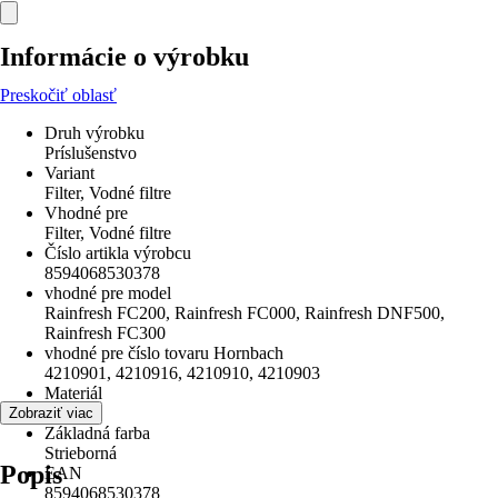
Informácie o výrobku
Preskočiť oblasť
Druh výrobku
Príslušenstvo
Variant
Filter, Vodné filtre
Vhodné pre
Filter, Vodné filtre
Číslo artikla výrobcu
8594068530378
vhodné pre model
Rainfresh FC200, Rainfresh FC000, Rainfresh DNF500,
Rainfresh FC300
vhodné pre číslo tovaru Hornbach
4210901, 4210916, 4210910, 4210903
Materiál
Kov
Zobraziť viac
Základná farba
Strieborná
Popis
EAN
8594068530378