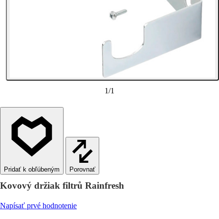
1
/
1
Porovnať
Kovový držiak filtrů Rainfresh
Napísať prvé hodnotenie