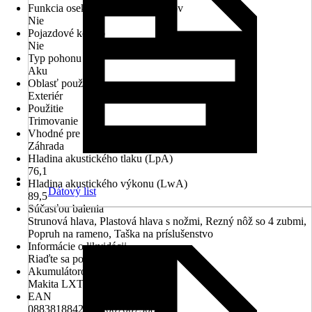
Funkcia osekávania rastlín a kríkov
Nie
Pojazdové koleso
Nie
Typ pohonu
Aku
Oblasť použitia
Exteriér
Použitie
Trimovanie
Vhodné pre priestory
Záhrada
Hladina akustického tlaku (LpA)
76,1
Hladina akustického výkonu (LwA)
Dátový list
89,5
Súčasťou balenia
Strunová hlava, Plastová hlava s nožmi, Rezný nôž so 4 zubmi,
Popruh na rameno, Taška na príslušenstvo
Informácie o likvidácii
Riaďte sa pokynmi na likvidáciu
Akumulátorový systém
Makita LXT 18V
EAN
088381884228, 2007007308953