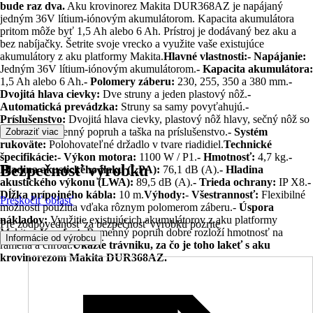
bude raz dva.
Aku krovinorez Makita DUR368AZ je napájaný
jedným 36V lítium-iónovým akumulátorom. Kapacita akumulátora
pritom môže byť 1,5 Ah alebo 6 Ah. Prístroj je dodávaný bez aku a
bez nabíjačky. Šetrite svoje vrecko a využite vaše existujúce
akumulátory z aku platformy Makita.
Hlavné vlastnosti:
- Napájanie:
Jedným 36V lítium-iónovým akumulátorom.
- Kapacita akumulátora:
1,5 Ah alebo 6 Ah.
- Polomery záberu:
230, 255, 350 a 380 mm.
-
Dvojitá hlava cievky:
Dve struny a jeden plastový nôž.
-
Automatická prevádzka:
Struny sa samy povyťahujú.
-
Príslušenstvo:
Dvojitá hlava cievky, plastový nôž hlavy, sečný nôž so
4 zubami, ramenný popruh a taška na príslušenstvo.
- Systém
Zobraziť viac
rukoväte:
Polohovateľné držadlo v tvare riadidiel.
Technické
špecifikácie:
- Výkon motora:
1100 W / P1.
- Hmotnosť:
4,7 kg.
-
Bezpečnosť výrobku
Hladina akustického tlaku (LPA):
76,1 dB (A).
- Hladina
akustického výkonu (LWA):
89,5 dB (A).
- Trieda ochrany:
IP X8.
-
Dĺžka prípojného kábla:
10 m.
Výhody:
-
Všestrannosť:
Flexibilné
Preskočiť oblasť
možnosti použitia vďaka rôznym polomerom záberu.-
Úspora
nákladov:
Využitie existujúcich akumulátorov z aku platformy
Pre zodpovednosť za bezpečnosť výrobku pozrite
Makita.-
Komfort:
Ramenný popruh dobre rozloží hmotnosť na
.
Informácie od výrobcu
ramená a chrbát.
Ukážte trávniku, za čo je toho lakeť s aku
krovinorezom Makita DUR368AZ.