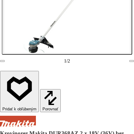
1
/
2
Porovnať
Krovinorez Makita DUR368AZ 2 x 18V (36V) bez