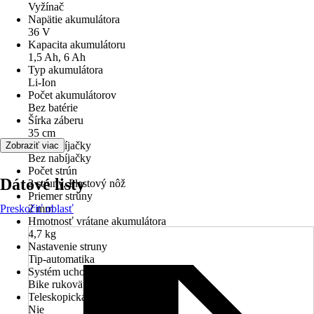
Vyžínač
Napätie akumulátora
36 V
Kapacita akumulátoru
1,5 Ah, 6 Ah
Typ akumulátora
Li-Ion
Počet akumulátorov
Bez batérie
Šírka záberu
35 cm
Typ nabíjačky
Zobraziť viac
Bez nabíjačky
Počet strún
Dátové listy
2 struny, Plastový nôž
Priemer struny
Preskočiť oblasť
2 mm
Hmotnosť vrátane akumulátora
4,7 kg
Nastavenie struny
Tip-automatika
Systém uchopenia
Bike rukoväť pevná
Teleskopická násada
Nie