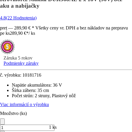
aku a nabíjačky
4.8
(22 Hodnotenia)
preț — 289,90 € * Všetky ceny vr. DPH a bez nákladov na prepravu
pe ks
289,90 €
*
/
ks
Záruka 5 rokov
Podmienky záruky
č. výrobku:
10181716
Napätie akumulátora
:
36 V
Šírka záberu
:
35 cm
Počet strún
:
2 struny, Plastový nôž
Viac informácií o výrobku
Množstvo (ks)
1 ks