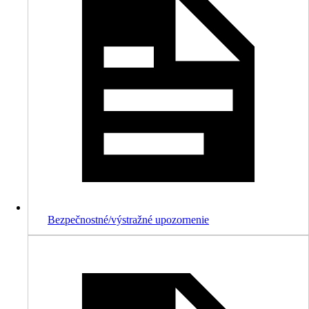
Bezpečnostné/výstražné upozornenie