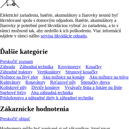
Elektrické zariadenia, batérie, akumulátory a žiarovky nesmú byť
likvidované spolu s domovým odpadom. Batérie, akumulátory a
žiarovky je potrebné pred likvidáciou vybrať zo zariadenia, a to v
rámci možností tak, aby nedošlo k ich poškodeniu. Viac informácií
nájdete v rámci nášho
servisu likvidácie odpadu
.
Ďalšie kategórie
Preskočiť zoznam
Záhrada
Záhradná technika
Krovinorezy
Kosačky
Záhradné traktory
Vertikutátory
Strunové kosačky
Nožnice na živý plot
Aku nožnice na konáre
Aku nožnice na trávu
Kultivátory
Rotavátory
Reťazové píly
Štiepačky dreva
Kolískové pily
Drviče konárov
Vysávače lístia a fukáre na lístie
Snehové frézy
Aku záhradná technika
Príslušenstvo a náhradné diely k záhradnej technike
Zákaznícke hodnotenia
Preskočiť oblasť
Hodnotenia môžu byť napísané aj od zákazníkov, ktorí tovar