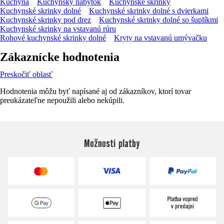
Kuchyňa
Kuchynský nábytok
Kuchynské skrinky
Kuchynské skrinky dolné
Kuchynské skrinky dolné s dvierkami
Kuchynské skrinky pod drez
Kuchynské skrinky dolné so šuplíkmi
Kuchynské skrinky na vstavanú rúru
Rohové kuchynské skrinky dolné
Kryty na vstavanú umývačku
Zákaznícke hodnotenia
Preskočiť oblasť
Hodnotenia môžu byť napísané aj od zákazníkov, ktorí tovar
preukázateľne nepoužili alebo nekúpili.
Možnosti platby