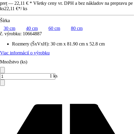
preț — 22,11 € * Všetky ceny vr. DPH a bez nákladov na prepravu pe
ks
22,11 €
*
/
ks
Šírka
30 cm
40 cm
60 cm
80 cm
č. výrobku:
10664887
Rozmery (ŠxVxH)
:
30 cm x 81.90 cm x 52.8 cm
Viac informácií o výrobku
Množstvo (ks)
1 ks