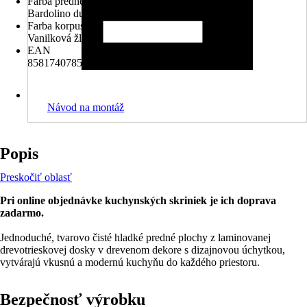
Farba prednej časti
Bardolino dub
Farba korpusu
Vanilková žltá
EAN
8581740785225
Návod na montáž
Popis
Preskočiť oblasť
Pri online objednávke kuchynských skriniek je ich doprava
zadarmo.
Jednoduché, tvarovo čisté hladké predné plochy z laminovanej
drevotrieskovej dosky v drevenom dekore s dizajnovou úchytkou,
vytvárajú vkusnú a modernú kuchyňu do každého priestoru.
Bezpečnosť výrobku