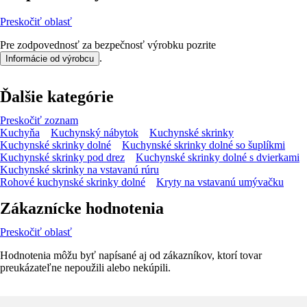
Preskočiť oblasť
Pre zodpovednosť za bezpečnosť výrobku pozrite
.
Informácie od výrobcu
Ďalšie kategórie
Preskočiť zoznam
Kuchyňa
Kuchynský nábytok
Kuchynské skrinky
Kuchynské skrinky dolné
Kuchynské skrinky dolné so šuplíkmi
Kuchynské skrinky pod drez
Kuchynské skrinky dolné s dvierkami
Kuchynské skrinky na vstavanú rúru
Rohové kuchynské skrinky dolné
Kryty na vstavanú umývačku
Zákaznícke hodnotenia
Preskočiť oblasť
Hodnotenia môžu byť napísané aj od zákazníkov, ktorí tovar
preukázateľne nepoužili alebo nekúpili.