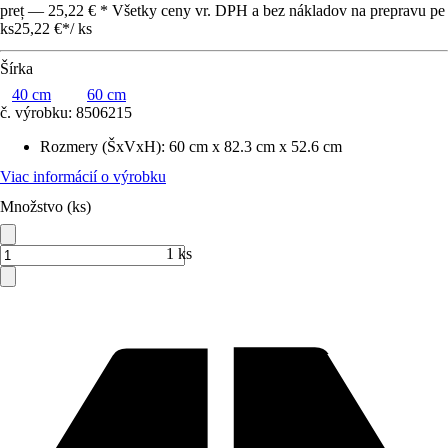
preț — 25,22 € * Všetky ceny vr. DPH a bez nákladov na prepravu pe
ks
25,22 €
*
/
ks
Šírka
40 cm
60 cm
č. výrobku:
8506215
Rozmery (ŠxVxH)
:
60 cm x 82.3 cm x 52.6 cm
Viac informácií o výrobku
Množstvo (ks)
1 ks