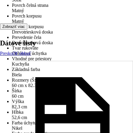
Povrch čelná strana
Matný
Povrch korpusu
Matný
Materiál korpusu
Zobraziť viac
Drevotriesková doska
Prevedenie čela
Dátové listy
Drevotriesková doska
Tvar rukoväte
Preskočiť oblasť
Oblúková úchytka
Vhodné pre priestory
Kuchyňa
Základná farba
Biela
Rozmery (ŠxVxH)
60 cm x 82.3 cm x 52.6 cm
Šírka
60 cm
Výška
82,3 cm
Hĺbka
52,6 cm
Farba úchytu
Nikel