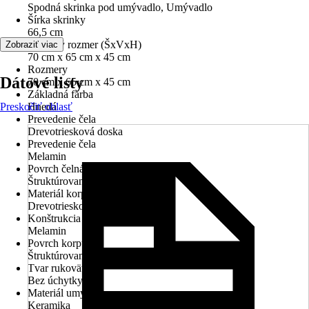
Spodná skrinka pod umývadlo, Umývadlo
Šírka skrinky
66,5 cm
Celkový rozmer (ŠxVxH)
Zobraziť viac
70 cm x 65 cm x 45 cm
Rozmery
Dátové listy
70 cm x 65 cm x 45 cm
Základná farba
Preskočiť oblasť
Hnedá
Prevedenie čela
Drevotriesková doska
Prevedenie čela
Melamin
Povrch čelná strana
Štruktúrovaný
Materiál korpusu
Drevotriesková doska
Konštrukcia korpusu
Melamin
Povrch korpusu
Štruktúrovaný
Tvar rukoväte
Bez úchytky
Materiál umývadla
Keramika