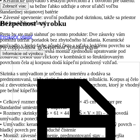
• Keramické umývadlo s lesklým povrchom a 1 otvorom pre batériu:
hladký povrch sa bežne ľahko udržuje a otvor uľahčí voľbu
Zobraziť viac
štandardnej stojanovej batérie
• Závesné upevnenie: uvoľní podlahu pod skrinkou, takže sa priestor
Bezpečnosť výrobku
pod ňou lepšie upratuje
Preto by ste mali siahnuť po tomto produkte: Dve zásuvky vám
Preskočiť oblasť
pomôžu udržať poriadok bez zbytočného hľadania. Keramické
umývadlo v bielej farbe pôsobí čisto a vďaka lesklému povrchu sa
Pre zodpovednosť za bezpečnosť výrobku pozrite
jednoducho utiera. Závesná montáž zjednoduší upratovanie pod
.
Informácie od výrobcu
zostavou. Dekor dub Hickory v kombinácii so štruktúrovaným
povrchom čela aj korpusu dodá kúpeľni prirodzený vzhľad.
Skrinka s umývadlom je určená do interiéru a dodáva sa
predmontovaná, takže skráti čas potrebný na inštaláciu. Korpus aj čelo
sú z drevotrieskovej dosky s melamínovým povrchom, ktorý je vhodný
pre bežné kúpeľňové používanie.
• Celkový rozmer (Š × V × H): 70 × 65 × 45 cm – rozmer pre
štandardné umiestnenie v kúpeľni
• Rozmery skrinky: 66,5 × 61 × 44 cm (Š × V × H) – zodpovedá
umývadlu a ponechá priestor pre montáž
• Umývadlo: keramika, 70 × 5 × 45 cm (Š × V × H), lesklý povrch –
hladký povrch pre jednoduché čistenie
• Montáž: závesné upevnenie, predmontovaný stav – rýchlejšia