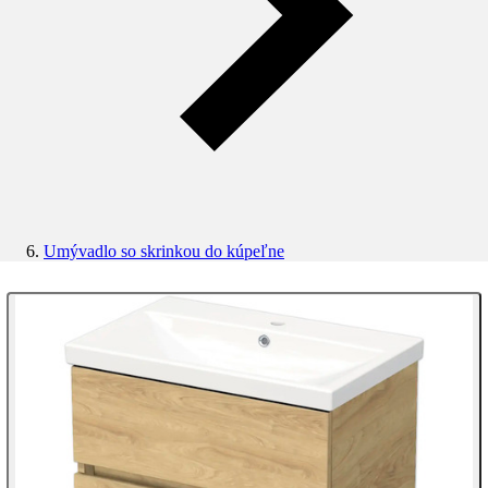
Umývadlo so skrinkou do kúpeľne