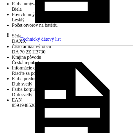
Farba umývadla
Biela
Povrch umývadla
Lesklý
Počet otvorov na batériu
1
Séria
Technický dátový list
DAXX
Číslo artikla výrobcu
DA 70 2Z H3730
Krajina pôvodu
Česká republika
Informácie o likvidácii
Riaďte sa pokynmi na likvidáciu
Farba prednej časti
Dub svetlý
Farba korpusu
Dub svetlý
EAN
8591948520917