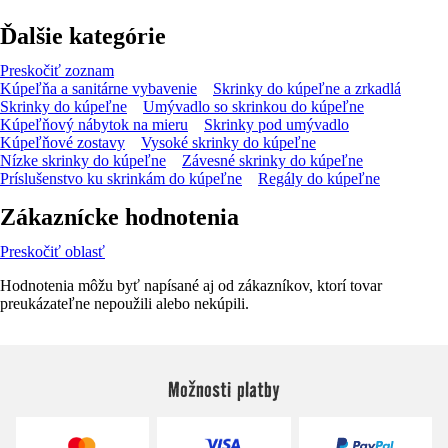
Ďalšie kategórie
Preskočiť zoznam
Kúpeľňa a sanitárne vybavenie
Skrinky do kúpeľne a zrkadlá
Skrinky do kúpeľne
Umývadlo so skrinkou do kúpeľne
Kúpeľňový nábytok na mieru
Skrinky pod umývadlo
Kúpeľňové zostavy
Vysoké skrinky do kúpeľne
Nízke skrinky do kúpeľne
Závesné skrinky do kúpeľne
Príslušenstvo ku skrinkám do kúpeľne
Regály do kúpeľne
Zákaznícke hodnotenia
Preskočiť oblasť
Hodnotenia môžu byť napísané aj od zákazníkov, ktorí tovar
preukázateľne nepoužili alebo nekúpili.
Možnosti platby