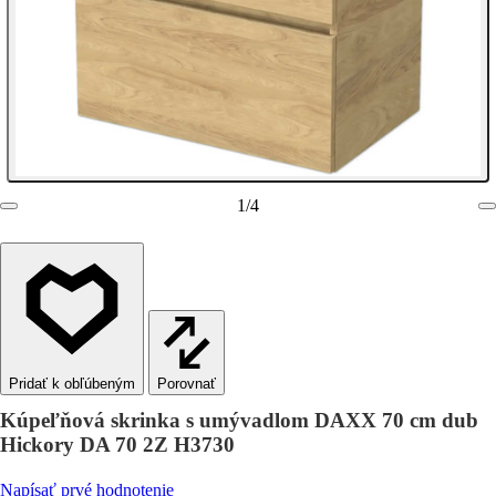
1
/
4
Porovnať
Kúpeľňová skrinka s umývadlom DAXX 70 cm dub
Hickory DA 70 2Z H3730
Napísať prvé hodnotenie