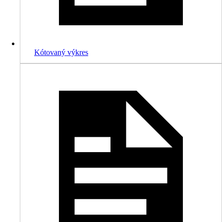
Kótovaný výkres