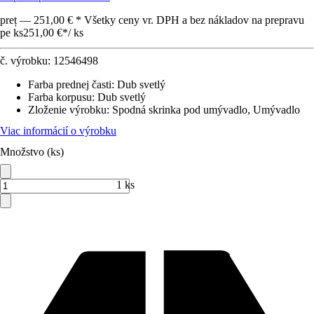
preț — 251,00 € * Všetky ceny vr. DPH a bez nákladov na prepravu
pe ks
251,00 €
*
/
ks
č. výrobku:
12546498
Farba prednej časti
:
Dub svetlý
Farba korpusu
:
Dub svetlý
Zloženie výrobku
:
Spodná skrinka pod umývadlo, Umývadlo
Viac informácií o výrobku
Množstvo (ks)
1 ks