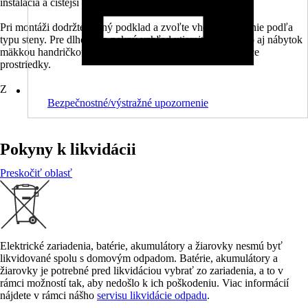
inštalácia a čistejší vzhľad
Pri montáži dodržte rovný podklad a zvoľte vhodné kotvenie podľa
typu steny. Pre dlhodobo pekný vzhľad utierajte umývadlo aj nábytok
mäkkou handričkou a používajte bežné neabrazívne čistiace
prostriedky.
Z
Bezpečnostné/výstražné upozornenie
Pokyny k likvidácii
Preskočiť oblasť
Elektrické zariadenia, batérie, akumulátory a žiarovky nesmú byť
likvidované spolu s domovým odpadom. Batérie, akumulátory a
žiarovky je potrebné pred likvidáciou vybrať zo zariadenia, a to v
rámci možností tak, aby nedošlo k ich poškodeniu. Viac informácií
nájdete v rámci nášho
servisu likvidácie odpadu
.