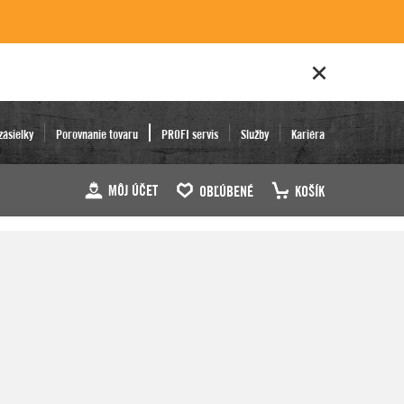
zásielky
Porovnanie tovaru
PROFI servis
Služby
Kariéra
MÔJ ÚČET
OBĽÚBENÉ
KOŠÍK