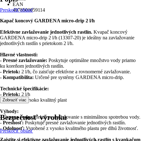
EAN
Preskočiť oblasť
4078500059114
Kapač koncový GARDENA micro-drip 2 l/h
Efektívne zavlažovanie jednotlivých rastlín.
Kvapač koncový
GARDENA micro-drip 2 l/h (13307-20) je ideálny na zavlažovanie
jednotlivých rastlín s prietokom 2 l/h.
Hlavné vlastnosti:
- Presné zavlažovanie:
Poskytuje optimálne množstvo vody priamo
ku koreňom jednotlivých rastlín.
- Prietok:
2 l/h, čo zaisťuje efektívne a rovnomerné zavlažovanie.
- Kompatibilita:
Určené pre systémy GARDENA micro-drip.
Technické špecifikácie:
- Prietok:
2 l/h
- Materiál:
Vysoko kvalitný plast
Zobraziť viac
Výhody:
Bezpečnosť výrobku
-
Úspora vody:
Efektívne zavlažovanie s minimálnou spotrebou vody.
-
Presnosť:
Poskytuje presné zavlažovanie jednotlivých rastlín.
-
Odolnosť:
Vyrobené z vysoko kvalitného plastu pre dlhú životnosť.
Preskočiť oblasť
Zaistite si efektívne zavlažovanie jednotlivých rastlín s kvapkačom