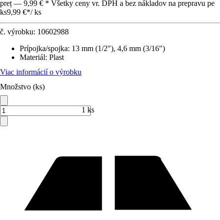
preț — 9,99 € * Všetky ceny vr. DPH a bez nákladov na prepravu pe
ks
9,99 €
*
/
ks
č. výrobku:
10602988
Prípojka/spojka
:
13 mm (1/2"), 4,6 mm (3/16")
Materiál
:
Plast
Viac informácií o výrobku
Množstvo (ks)
1 ks