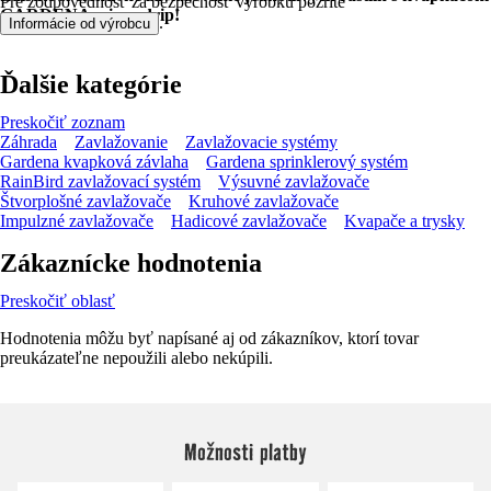
Pre zodpovednosť za bezpečnosť výrobku pozrite
GARDENA micro-drip!
.
Informácie od výrobcu
Ďalšie kategórie
Preskočiť zoznam
Záhrada
Zavlažovanie
Zavlažovacie systémy
Gardena kvapková závlaha
Gardena sprinklerový systém
RainBird zavlažovací systém
Výsuvné zavlažovače
Štvorplošné zavlažovače
Kruhové zavlažovače
Impulzné zavlažovače
Hadicové zavlažovače
Kvapače a trysky
Zákaznícke hodnotenia
Preskočiť oblasť
Hodnotenia môžu byť napísané aj od zákazníkov, ktorí tovar
preukázateľne nepoužili alebo nekúpili.
Možnosti platby