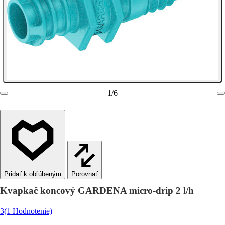
1
/
6
Porovnať
Kvapkač koncový GARDENA micro-drip 2 l/h
3
(1 Hodnotenie)