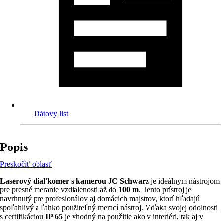
Dátový list
Popis
Preskočiť oblasť
Laserový diaľkomer s kamerou JC Schwarz
je ideálnym nástrojom
pre presné meranie vzdialenosti až do
100 m
. Tento prístroj je
navrhnutý pre profesionálov aj domácich majstrov, ktorí hľadajú
spoľahlivý a ľahko použiteľný merací nástroj. Vďaka svojej odolnosti
s certifikáciou
IP 65
je vhodný na použitie ako v interiéri, tak aj v