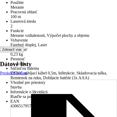
Použitie
Meranie
Pracovná oblasť
100 m
Laserová trieda
2
Funkcie
Meranie vzdialenosti, Výpočet plochy a objemu
Vybavenie
Farebný displej, Laser
Hmotnosť
Zobraziť viac
0,23 kg
Presnosť
Dátové listy
+/- 2 mm
Súčasťou balenia
Preskočiť oblasť
USB-C nabíjací kábel 0,5m, Inštrukcie, Skladovacia taška,
Remienok na ruku, Dobíjacie batérie (3x AAA)
Vhodné pre priestory
Stavba
Informácie o likvidácii
Riaďte sa pokynmi na likvidáciu
EAN
4306517957377