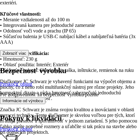
exteriéri.
Kľúčové vlastnosti:
• Meranie vzdialenosti až do 100 m
• Integrovaná kamera pre jednoduché zameranie
• Odolnosť voči vode a prachu (IP 65)
• Súčasťou balenia je USB-C nabíjací kábel a nabíjateľná batéria (3x
AAA)
Technická špecifikácia:
Zobraziť viac
• Hmotnosť: 230 g
• Oblasť použitia: Interiér; Exteriér
Bezpečnosť výrobku
• Súčasťou balenia: Skladovacia taška, inštrukcie, remienok na ruku
Diaľkomer JC Schwarz je vybavený funkciami na výpočet objemu a
Preskočiť oblasť
plochy, čo z neho robí multifunkčný nástroj pre rôzne projekty. Jeho
kompaktný dizajn a nízka hmotnosť zabezpečujú jednoduchú
Pre zodpovednosť za bezpečnosť výrobku pozrite
manipuláciu a prenosnosť.
.
Informácie od výrobcu
Značka JC Schwarz je známa svojou kvalitou a inováciami v oblasti
meracej techniky. Tento diaľkomer je skvelou voľbou pre tých, ktorí
Pokyny k likvidácii
hľadajú presnosť a spoľahlivosť v jednom zariadení. S jeho pomocou
ľahko zistíte potrebné rozmery a uľahčíte si tak prácu na stavbe alebo
Preskočiť oblasť
pri domácich projektoch.