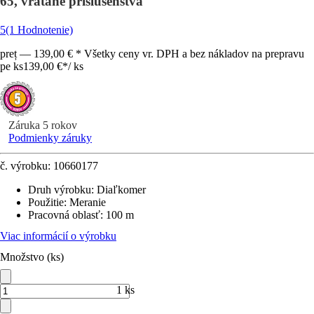
65, vrátane príslušenstva
5
(1 Hodnotenie)
preț — 139,00 € * Všetky ceny vr. DPH a bez nákladov na prepravu
pe ks
139,00 €
*
/
ks
Záruka 5 rokov
Podmienky záruky
č. výrobku:
10660177
Druh výrobku
:
Diaľkomer
Použitie
:
Meranie
Pracovná oblasť
:
100 m
Viac informácií o výrobku
Množstvo (ks)
1 ks