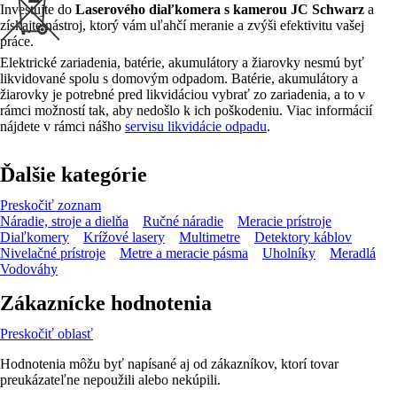
Investujte do
Laserového diaľkomera s kamerou JC Schwarz
a
získajte nástroj, ktorý vám uľahčí meranie a zvýši efektivitu vašej
práce.
Elektrické zariadenia, batérie, akumulátory a žiarovky nesmú byť
likvidované spolu s domovým odpadom. Batérie, akumulátory a
žiarovky je potrebné pred likvidáciou vybrať zo zariadenia, a to v
rámci možností tak, aby nedošlo k ich poškodeniu. Viac informácií
nájdete v rámci nášho
servisu likvidácie odpadu
.
Ďalšie kategórie
Preskočiť zoznam
Náradie, stroje a dielňa
Ručné náradie
Meracie prístroje
Diaľkomery
Krížové lasery
Multimetre
Detektory káblov
Nivelačné prístroje
Metre a meracie pásma
Uholníky
Meradlá
Vodováhy
Zákaznícke hodnotenia
Preskočiť oblasť
Hodnotenia môžu byť napísané aj od zákazníkov, ktorí tovar
preukázateľne nepoužili alebo nekúpili.