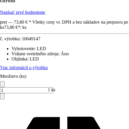
chróm
Napísať prvé hodnotenie
preț — 73,80 € * Všetky ceny vr. DPH a bez nákladov na prepravu pe
ks
73,80 €
*
/
ks
č. výrobku:
10049147
Vyhotovenie
:
LED
Vrátane svetelného zdroja
:
Áno
Objímka
:
LED
Viac informácií o výrobku
Množstvo (ks)
1 ks