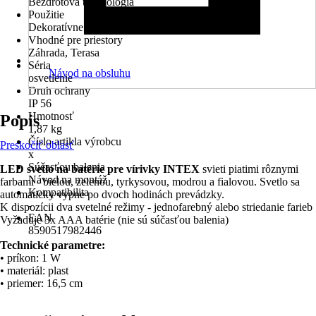
Bezdrôtová technológia
Použitie
Dekoratívne osvetlenie
Vhodné pre priestory
Záhrada, Terasa
Séria
Návod na obsluhu
osvetlenie
Druh ochrany
IP 56
Hmotnosť
Popis
1,87 kg
Číslo artikla výrobcu
Preskočiť oblasť
x
Súčasťou balenia
LED svetlo na batérie pre vírivky INTEX
svieti piatimi rôznymi
Návod na montáž
farbami - bielou, zelenou, tyrkysovou, modrou a fialovou. Svetlo sa
Kompatibilita
automaticky vypne po dvoch hodinách prevádzky.
-
K dispozícii dva svetelné režimy - jednofarebný alebo striedanie farieb
EAN
Vyžaduje 3x AAA batérie (nie sú súčasťou balenia)
8590517982446
Technické parametre:
• príkon: 1 W
• materiál: plast
• priemer: 16,5 cm