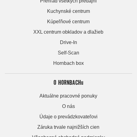
Prehľad všetkých predajní
Kuchynské centrum
Kúpeľňové centrum
XXL centrum obkladov a dlažieb
Drive-In
Self-Scan
Hornbach box
O HORNBACHu
Aktuálne pracovné ponuky
O nás
Údaje o prevádzkovateľovi
Záruka trvale najnižších cien