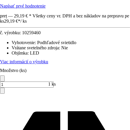
Napísať prvé hodnotenie
preț — 29,19 € * Všetky ceny vr. DPH a bez nákladov na prepravu pe
ks
29,19 €
*
/
ks
č. výrobku:
10259460
Vyhotovenie
:
Podhľadové svietidlo
Vrátane svetelného zdroja
:
Nie
Objímka
:
LED
Viac informácií o výrobku
Množstvo (ks)
1 ks