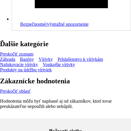
Bezpečnostné/výstražné upozornenie
Ďalšie kategórie
Preskočiť zoznam
Záhrada
Bazény
Vírivky
Príslušenstvo k vírivkám
Nafukovacie vírivky
Vonkajšie vírivky
Produkty na údržbu víriviek
Zákaznícke hodnotenia
Preskočiť oblasť
Hodnotenia môžu byť napísané aj od zákazníkov, ktorí tovar
preukázateľne nepoužili alebo nekúpili.