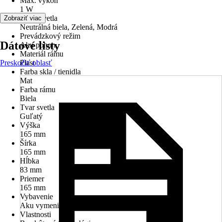
Max. výkon
1 W
Farba svetla
Zobraziť viac
Neutrálná biela, Zelená, Modrá
Prevádzkový režim
Dátové listy
Aku pohon
Materiál rámu
Preskočiť oblasť
Plast
Farba skla / tienidla
Mat
Farba rámu
Biela
Tvar svetla
Guľatý
Výška
165 mm
Šírka
165 mm
Hĺbka
83 mm
Priemer
165 mm
Vybavenie
Aku vymeniteľná
Vlastnosti