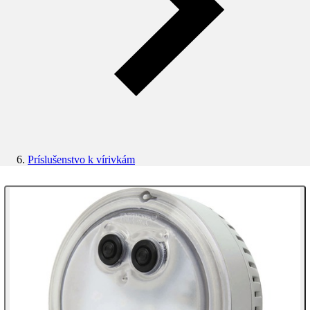
Príslušenstvo k vírivkám