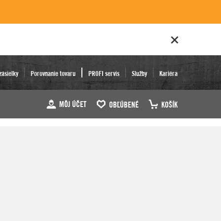
zásielky
Porovnanie tovaru
PROFI servis
Služby
Kariéra
MÔJ ÚČET
OBĽÚBENÉ
KOŠÍK