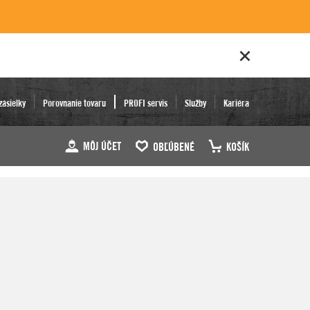
zásielky
Porovnanie tovaru
PROFI servis
Služby
Kariéra
MÔJ ÚČET
OBĽÚBENÉ
KOŠÍK