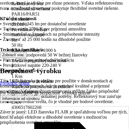
svetlom, ktoré je ideálne pre rôzne priestory. Vďaka reflektorovému
Reflektorový tvar
tvaru a možnosti stmievania poskytuje flexibilné svetelné riešenie.
Konštrukčná veľkosť
PAR16/PAR51
Kľúčové vlastnosti
Životnosť
• Svetelný tok 345 lm pre dostatočné osvetlenie
25 000 h
• Teplota svetla 2700 K pre príjemnú atmosféru
Prevádzkový režim
• Stmievateľná v 3 stupňoch na prispôsobenie intenzity
Sieťové napájanie
• Životnosť až 25 000 hodín na dlhodobé použitie
Hz
50 Hz
Technická špecifikácia
Kilowatthodiny / 1000 h
• Výkon 4 W, zodpovedá 50 W bežnej žiarovky
Zobraziť viac
4 kWh
• Pätica GU10 pre jednoduchú inštaláciu
Trieda energetickej náročnosti
• Prevádzkové napätie 220-240 V
F
Bezpečnosť výrobku
• Energetická trieda F
Obsah
1 Kus
Táto LED žiarovka je ideálna pre použitie v domácnostiach aj
Informácie o likvidácii
Preskočiť oblasť
komerčných priestoroch, kde je potrebné kvalitné a príjemné
Riaďte sa pokynmi na likvidáciu
osvetlenie. Vďaka možnosti stmievania môžete ľahko prispôsobiť
Druh výrobku
Pre zodpovednosť za bezpečnosť výrobku pozrite
intenzitu svetla podľa aktuálnej potreby. Reflektorový tvar zaisťuje
Svetelný zdroj
.
Informácie od výrobcu
cielené smerovanie svetla, čo je vhodné pre bodové osvetlenie.
EAN
4306517602208
Záver je jasný: LED žiarovka FLAIR je spoľahlivou voľbou pre tých,
ktorí hľadajú efektívne a dlhodobé osvetlenie s možnosťou
prispôsobenia svetelnej atmosféry.