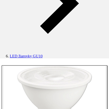
LED žiarovky GU10