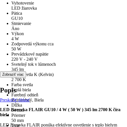
Vyhotovenie
LED žiarovka
Pätica
GU10
Stmievanie
Áno
Výkon
4 W
Zodpovedá výkonu cca
50 W
Prevádzkové napätie
220 V - 240 V
Svetelný tok v lúmenoch
345 lm
Farba svetla K (Kelvin)
Zobraziť viac
2 700 K
Farba svetla
Popis
Teplá biela
Farebný odtieň
Preskočiť oblasť
Bezfarebný, Biela
Dĺžka
LED žiarovka FLAIR GU10 / 4 W ( 50 W ) 345 lm 2700 K číra
54 mm
biela
Priemer
50 mm
LED žiarovka FLAIR ponúka efektívne osvetlenie s teplo bielym
Tvar