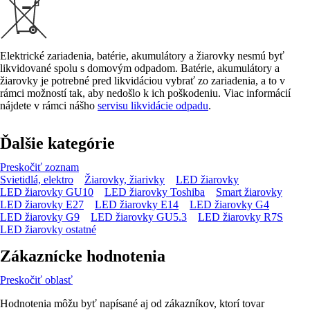
Elektrické zariadenia, batérie, akumulátory a žiarovky nesmú byť
likvidované spolu s domovým odpadom. Batérie, akumulátory a
žiarovky je potrebné pred likvidáciou vybrať zo zariadenia, a to v
rámci možností tak, aby nedošlo k ich poškodeniu. Viac informácií
nájdete v rámci nášho
servisu likvidácie odpadu
.
Ďalšie kategórie
Preskočiť zoznam
Svietidlá, elektro
Žiarovky, žiarivky
LED žiarovky
LED žiarovky GU10
LED žiarovky Toshiba
Smart žiarovky
LED žiarovky E27
LED žiarovky E14
LED žiarovky G4
LED žiarovky G9
LED žiarovky GU5.3
LED žiarovky R7S
LED žiarovky ostatné
Zákaznícke hodnotenia
Preskočiť oblasť
Hodnotenia môžu byť napísané aj od zákazníkov, ktorí tovar