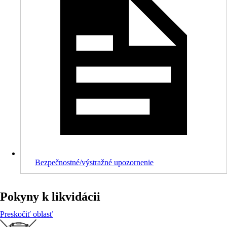
Bezpečnostné/výstražné upozornenie
Pokyny k likvidácii
Preskočiť oblasť