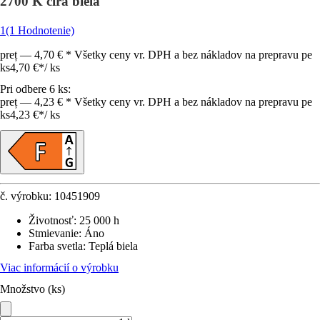
2700 K čirá biela
1
(1 Hodnotenie)
preț — 4,70 € * Všetky ceny vr. DPH a bez nákladov na prepravu pe
ks
4,70 €
*
/
ks
Pri odbere 6 ks:
preț — 4,23 € * Všetky ceny vr. DPH a bez nákladov na prepravu pe
ks
4,23 €
*
/
ks
č. výrobku:
10451909
Životnosť
:
25 000 h
Stmievanie
:
Áno
Farba svetla
:
Teplá biela
Viac informácií o výrobku
Množstvo (ks)