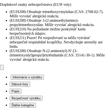
Doplnkové znaky nebezpečenstva (EUH vety)
(EUH208) Obsahuje trimethoxyvinylsilan (CAS: 2768-02-7).
Môže vyvolať alergickú reakciu.
(EUH208) Obsahuje 3-(2-aminoethylamino)-
propyltrimethoxysilan. Môže vyvolať alergickú reakciu.
(EUH210) Na požiadanie možno poskytnúť kartu
bezpečnostných údajov.
(EUH211) Pozor! Pri rozprašovaní sa môžu vytvárať
nebezpečné respirabilné kvapôčky. Nevdychujte aerosóly ani
hmlu.
(EUH208) Obsahuje N-(2-aminoetyl)-N'-[3-
(trimetoxysilyl)propyl]etyléndiamín (CAS: 35141-30-1). Môže
vyvolať alergickú reakciu.
Informácie o výrobku
Dátové listy
Popis
Bezpečnosť výrobku
Ďalšie kategórie