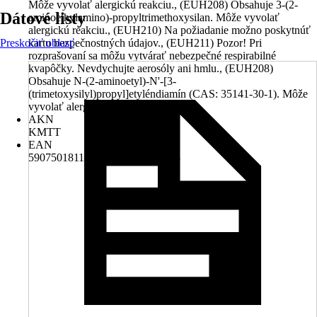
Môže vyvolať alergickú reakciu., (EUH208) Obsahuje 3-(2-
Dátové listy
aminoethylamino)-propyltrimethoxysilan. Môže vyvolať
alergickú reakciu., (EUH210) Na požiadanie možno poskytnúť
Preskočiť oblasť
kartu bezpečnostných údajov., (EUH211) Pozor! Pri
rozprašovaní sa môžu vytvárať nebezpečné respirabilné
kvapôčky. Nevdychujte aerosóly ani hmlu., (EUH208)
Obsahuje N-(2-aminoetyl)-N'-[3-
(trimetoxysilyl)propyl]etyléndiamín (CAS: 35141-30-1). Môže
vyvolať alergickú reakciu.
AKN
KMTT
EAN
5907501811980, 5907555422743