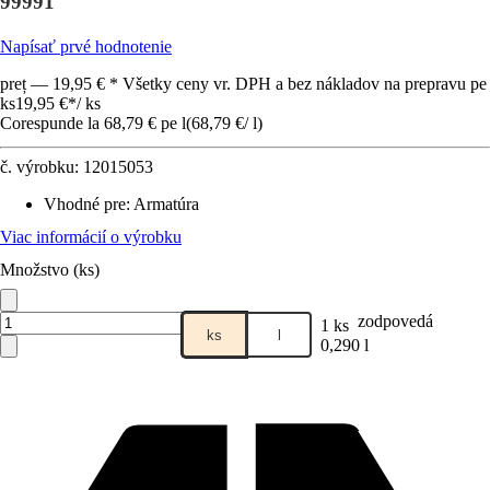
99991
Napísať prvé hodnotenie
preț — 19,95 € * Všetky ceny vr. DPH a bez nákladov na prepravu pe
ks
19,95 €
*
/
ks
Corespunde la 68,79 € pe l
(
68,79 €
/
l
)
č. výrobku:
12015053
Vhodné pre
:
Armatúra
Viac informácií o výrobku
Množstvo (ks)
zodpovedá
1 ks
ks
l
0,290 l