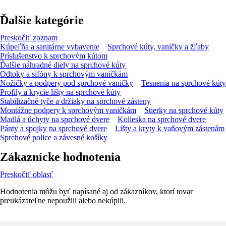
Ďalšie kategórie
Preskočiť zoznam
Kúpeľňa a sanitárne vybavenie
Sprchové kúty, vaničky a žľaby
Príslušenstvo k sprchovým kútom
Ďalšie náhradné diely na sprchové kúty
Odtoky a sifóny k sprchovým vaničkám
Nožičky a podpery pod sprchové vaničky
Tesnenia na sprchové kúty
Profily a krycie lišty na sprchové kúty
Stabilizačné tyče a držiaky na sprchové zásteny
Montážne podpery k sprchovým vaničkám
Stierky na sprchové kúty
Madlá a úchyty na sprchové dvere
Kolieska na sprchové dvere
Pánty a spojky na sprchové dvere
Lišty a kryty k vaňovým zástenám
Sprchové police a závesné košíky
Zákaznícke hodnotenia
Preskočiť oblasť
Hodnotenia môžu byť napísané aj od zákazníkov, ktorí tovar
preukázateľne nepoužili alebo nekúpili.