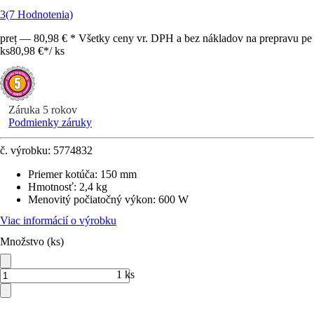
3
(7 Hodnotenia)
preț — 80,98 € * Všetky ceny vr. DPH a bez nákladov na prepravu pe
ks
80,98 €
*
/
ks
Záruka 5 rokov
Podmienky záruky
č. výrobku:
5774832
Priemer kotúča
:
150 mm
Hmotnosť
:
2,4 kg
Menovitý počiatočný výkon
:
600 W
Viac informácií o výrobku
Množstvo (ks)
1 ks