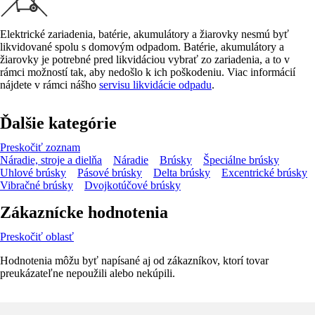
Elektrické zariadenia, batérie, akumulátory a žiarovky nesmú byť
likvidované spolu s domovým odpadom. Batérie, akumulátory a
žiarovky je potrebné pred likvidáciou vybrať zo zariadenia, a to v
rámci možností tak, aby nedošlo k ich poškodeniu. Viac informácií
nájdete v rámci nášho
servisu likvidácie odpadu
.
Ďalšie kategórie
Preskočiť zoznam
Náradie, stroje a dielňa
Náradie
Brúsky
Špeciálne brúsky
Uhlové brúsky
Pásové brúsky
Delta brúsky
Excentrické brúsky
Vibračné brúsky
Dvojkotúčové brúsky
Zákaznícke hodnotenia
Preskočiť oblasť
Hodnotenia môžu byť napísané aj od zákazníkov, ktorí tovar
preukázateľne nepoužili alebo nekúpili.