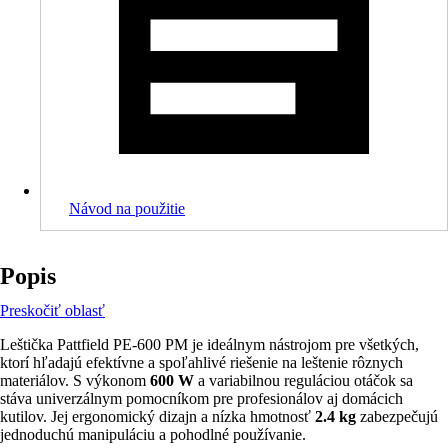
Návod na použitie
Popis
Preskočiť oblasť
Leštička Pattfield PE-600 PM je ideálnym nástrojom pre všetkých,
ktorí hľadajú efektívne a spoľahlivé riešenie na leštenie rôznych
materiálov. S výkonom
600 W
a variabilnou reguláciou otáčok sa
stáva univerzálnym pomocníkom pre profesionálov aj domácich
kutilov. Jej ergonomický dizajn a nízka hmotnosť
2.4 kg
zabezpečujú
jednoduchú manipuláciu a pohodlné používanie.