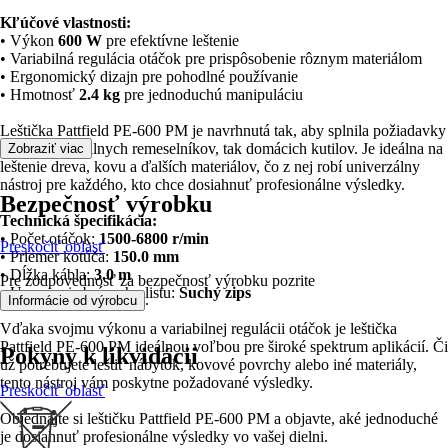
Kľúčové vlastnosti:
• Výkon
600 W
pre efektívne leštenie
• Variabilná regulácia otáčok pre prispôsobenie rôznym materiálom
• Ergonomický dizajn pre pohodlné používanie
• Hmotnosť
2.4 kg
pre jednoduchú manipuláciu
Leštička Pattfield PE-600 PM je navrhnutá tak, aby splnila požiadavky
ako profesionálnych remeselníkov, tak domácich kutilov. Je ideálna na
Zobraziť viac
leštenie dreva, kovu a ďalších materiálov, čo z nej robí univerzálny
nástroj pre každého, kto chce dosiahnuť profesionálne výsledky.
Bezpečnosť výrobku
Technická špecifikácia:
• Počet otáčok:
1500-6800 r/min
Preskočiť oblasť
• Priemer kotúča:
150.0 mm
• Dĺžka kábla:
3.0 m
Pre zodpovednosť za bezpečnosť výrobku pozrite
• Upevnenie brúsneho listu:
Suchý zips
.
Informácie od výrobcu
Vďaka svojmu výkonu a variabilnej regulácii otáčok je leštička
Pattfield PE-600 PM ideálnou voľbou pre široké spektrum aplikácií. Či
Pokyny k likvidácii
už potrebujete leštiť nábytok, kovové povrchy alebo iné materiály,
tento nástroj vám poskytne požadované výsledky.
Preskočiť oblasť
Objednajte si leštičku Pattfield PE-600 PM a objavte, aké jednoduché
je dosiahnuť profesionálne výsledky vo vašej dielni.