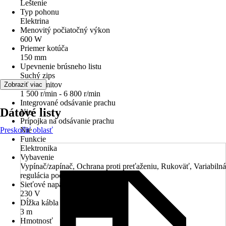
Leštenie
Typ pohonu
Elektrina
Menovitý počiatočný výkon
600 W
Priemer kotúča
150 mm
Upevnenie brúsneho listu
Suchý zips
Počet kmitov
Zobraziť viac
1 500 r/min - 6 800 r/min
Integrované odsávanie prachu
Dátové listy
Nie
Prípojka na odsávanie prachu
Preskočiť oblasť
Nie
Funkcie
Elektronika
Vybavenie
Vypínač/zapínač, Ochrana proti preťaženiu, Rukoväť, Variabilná
regulácia počtu otáčok
Sieťové napätie
230 V
Dĺžka kábla
3 m
Hmotnosť