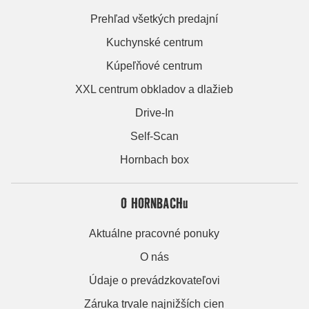
Prehľad všetkých predajní
Kuchynské centrum
Kúpeľňové centrum
XXL centrum obkladov a dlažieb
Drive-In
Self-Scan
Hornbach box
O HORNBACHu
Aktuálne pracovné ponuky
O nás
Údaje o prevádzkovateľovi
Záruka trvale najnižších cien