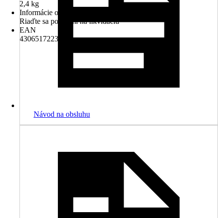
2,4 kg
Informácie o likvidácii
Riaďte sa pokynmi na likvidáciu
EAN
4306517223199
Návod na obsluhu