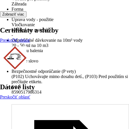
Záhrada
Forma
Tekutá
Zobraziť viac
Úprava vody - použitie
Vločkovanie
Certifikáty a služby
Vhodné pre materiál
-
Preskočiť oblasť
Odporúčané dávkovanie na 10m³ vody
20 - 50 ml na 10 m3
Súčasťou balenia
x
Signálne slovo
Pozor
Bezpečnostné odporúčanie (P vety)
(P102) Uchovávajte mimo dosahu detí., (P103) Pred použitím si
prečítajte etiketu.
Dátové listy
EAN
8590517986314
Preskočiť oblasť