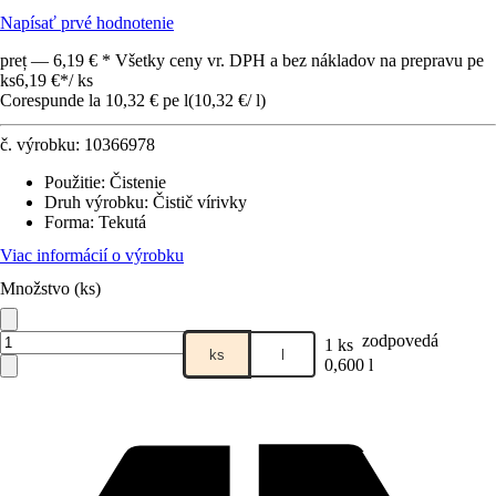
Napísať prvé hodnotenie
preț — 6,19 € * Všetky ceny vr. DPH a bez nákladov na prepravu pe
ks
6,19 €
*
/
ks
Corespunde la 10,32 € pe l
(
10,32 €
/
l
)
č. výrobku:
10366978
Použitie
:
Čistenie
Druh výrobku
:
Čistič vírivky
Forma
:
Tekutá
Viac informácií o výrobku
Množstvo (ks)
zodpovedá
1 ks
ks
l
0,600 l