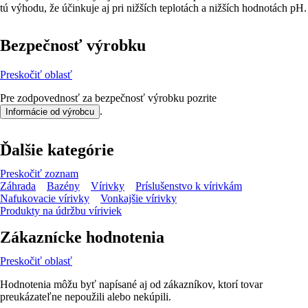
tú výhodu, že účinkuje aj pri nižších teplotách a nižších hodnotách pH.
Bezpečnosť výrobku
Preskočiť oblasť
Pre zodpovednosť za bezpečnosť výrobku pozrite
.
Informácie od výrobcu
Ďalšie kategórie
Preskočiť zoznam
Záhrada
Bazény
Vírivky
Príslušenstvo k vírivkám
Nafukovacie vírivky
Vonkajšie vírivky
Produkty na údržbu víriviek
Zákaznícke hodnotenia
Preskočiť oblasť
Hodnotenia môžu byť napísané aj od zákazníkov, ktorí tovar
preukázateľne nepoužili alebo nekúpili.