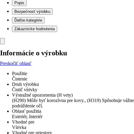
Popis
Bezpečnosť výrobku
Ďalšie kategórie
Zákaznícke hodnotenia
Informácie o výrobku
Preskočiť oblasť
Použitie
Čistenie
Druh výrobku
Čistič vírivky
Výstražné upozornenia (H vety)
(H290) Môže byť korozívna pre kovy., (H319) Spôsobuje vážne
podráždenie očí.
Oblasť použitia
Exteriér, Interiér
Vhodné pre
Vírivka
Vhodné pre priestory