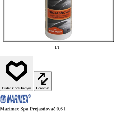
1
/
1
Porovnať
Marimex Spa Prejasňovač 0,6 l