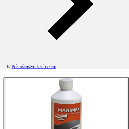
Príslušenstvo k vírivkám