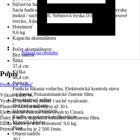
Súčasťou balenia
Sacia hadica s rúrkou z nerezovej ocele, Podlahová tryska
mokrá / suchá D36, Štrbinová tryska D36 x 200, Vliesové
vrecko, Adaptér
Hmotnosť
9,6 kg
Kapacita akumulátoru
-
Počet akumulátorov
Návod na obsluhu
Bez batérie
Šírka
37,4 cm
Výška
Popis
68,4 cm
Funkcie
Preskočiť oblasť
Funkcia fúkania vzduchu, Elektronická kontrola stavu
naplnenia, Poloautomatické čistenie filtru
Výkon 1 400 W.
Prevádzkový režim
Vysávač sa hodí na mokré i suché vysávanie.
Sieťové napájanie
Plastová nádoba má objem až 30 l.
Informácie o likvidácii
Elektronické čistenie filtra (Push to Clean).
Riaďte sa pokynmi na likvidáciu
Ďalej je tiež k dispozícii indikátor znečistenia filtra.
Materiál nádoby
Dĺžka hadice je 4 m. Hmotnosť 9,6 kg.
Plast
Prietok vzduchu je 2 500 l/min.
Objem nádrže
30 l