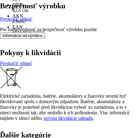
Bezpečnosť výrobku
Dĺžka
42,6 cm
AKN
Preskočiť oblasť
ZM6U
EAN
Pre zodpovednosť za bezpečnosť výrobku pozrite
5715492173372
.
Informácie od výrobcu
Pokyny k likvidácii
Preskočiť oblasť
Elektrické zariadenia, batérie, akumulátory a žiarovky nesmú byť
likvidované spolu s domovým odpadom. Batérie, akumulátory a
žiarovky je potrebné pred likvidáciou vybrať zo zariadenia, a to v
rámci možností tak, aby nedošlo k ich poškodeniu. Viac informácií
nájdete v rámci nášho
servisu likvidácie odpadu
.
Ďalšie kategórie