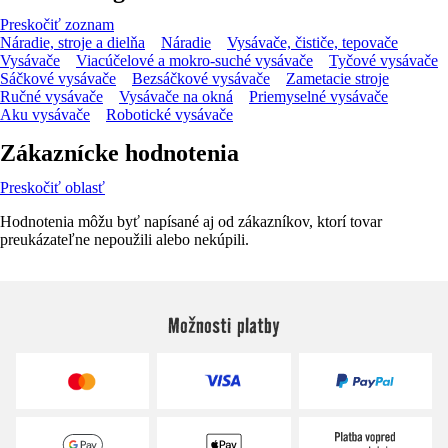
Preskočiť zoznam
Náradie, stroje a dielňa
Náradie
Vysávače, čističe, tepovače
Vysávače
Viacúčelové a mokro-suché vysávače
Tyčové vysávače
Sáčkové vysávače
Bezsáčkové vysávače
Zametacie stroje
Ručné vysávače
Vysávače na okná
Priemyselné vysávače
Aku vysávače
Robotické vysávače
Zákaznícke hodnotenia
Preskočiť oblasť
Hodnotenia môžu byť napísané aj od zákazníkov, ktorí tovar
preukázateľne nepoužili alebo nekúpili.
Možnosti platby