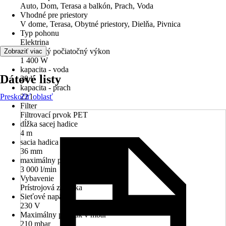
Auto, Dom, Terasa a balkón, Prach, Voda
Vhodné pre priestory
V dome, Terasa, Obytné priestory, Dielňa, Pivnica
Typ pohonu
Elektrina
Menovitý počiatočný výkon
Zobraziť viac
1 400 W
kapacita - voda
Dátové listy
20 l
kapacita - prach
Preskočiť oblasť
22 l
Filter
Filtrovací prvok PET
dĺžka sacej hadice
4 m
sacia hadica - priemer
36 mm
maximálny prúd vzduchu
3 000 l/min
Vybavenie
Prístrojová zásuvka
Sieťové napätie
230 V
Maximálny podtlak v mbar
210 mbar