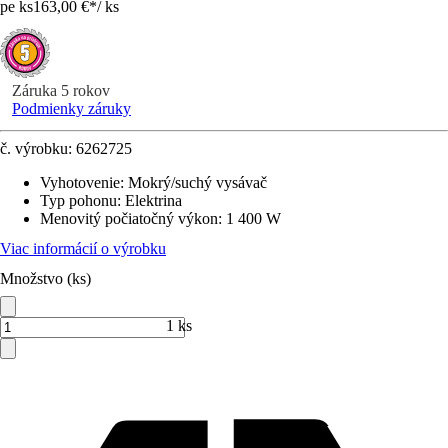
pe ks
163,00 €
*
/
ks
Záruka 5 rokov
Podmienky záruky
č. výrobku:
6262725
Vyhotovenie
:
Mokrý/suchý vysávač
Typ pohonu
:
Elektrina
Menovitý počiatočný výkon
:
1 400 W
Viac informácií o výrobku
Množstvo (ks)
1 ks