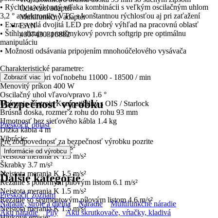
• Rýchly a výkonný vďaka kombinácii s veľkým oscilačným uhlom
Odsávací adaptér
3,2 ° a elektroniky VTC s konštantnou rýchlosťou aj pri zaťažení
Multifunkčný adaptér
• Extra svetlá dvojitá LED pre dobrý výhľad na pracovnú oblasť
EAN
• Štíhly dizajn a protišmykový povrch softgrip pre optimálnu
4007430316882
manipuláciu
• Možnosti odsávania pripojením mnohoúčelového vysávača
Charakteristické parametre:
Počet kmitov pri voľnobehu 11000 - 18500 / min
Zobraziť viac
Menovitý príkon 400 W
Oscilačný uhol vľavo/vpravo 1.6 °
Bezpečnosť výrobku
Upínanie nástroja Kompatibilný s OIS / Starlock
Brúsna doska, rozmer z rohu do rohu 93 mm
Hmotnosť bez sieťového kábla 1.4 kg
Preskočiť oblasť
Dĺžka kábla 4 m
Vibrácie:
Pre zodpovednosť za bezpečnosť výrobku pozrite
Brúsenie povrchu 5 m/s²
.
Informácie od výrobcu
Neistota merania K 1.5 m/s²
Škrabky 3.7 m/s²
Neistota merania K 1.5 m/s²
Ďalšie kategórie
Rezanie s ponorným pílovým listom 6.1 m/s²
Neistota merania K 1.5 m/s²
Preskočiť zoznam
Rezanie so segmentovým pílovým listom 4.6 m/s²
Náradie, stroje a dielňa
Náradie
Multifunkčné náradie
Neistota merania K 1.5 m/s²
Aku náradie
Píly
Aku skrutkovače, vŕtačky, kladivá
Hlukové emisie: