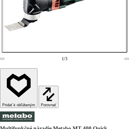
1
/
3
Porovnať
Multifunkčné náradie Metabo MT 400 Quick