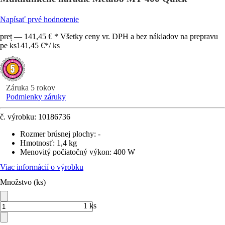
Napísať prvé hodnotenie
preț — 141,45 € * Všetky ceny vr. DPH a bez nákladov na prepravu
pe ks
141,45 €
*
/
ks
Záruka 5 rokov
Podmienky záruky
č. výrobku:
10186736
Rozmer brúsnej plochy
:
-
Hmotnosť
:
1,4 kg
Menovitý počiatočný výkon
:
400 W
Viac informácií o výrobku
Množstvo (ks)
1 ks