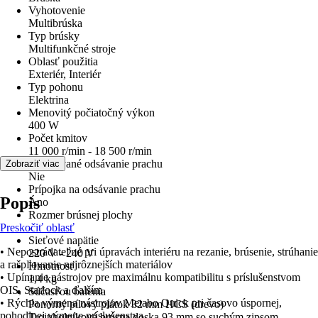
Vyhotovenie
Multibrúska
Typ brúsky
Multifunkčné stroje
Oblasť použitia
Exteriér, Interiér
Typ pohonu
Elektrina
Menovitý počiatočný výkon
400 W
Počet kmitov
11 000 r/min - 18 500 r/min
Integrované odsávanie prachu
Zobraziť viac
Nie
Prípojka na odsávanie prachu
Popis
Áno
Rozmer brúsnej plochy
Preskočiť oblasť
-
Sieťové napätie
• Nepostrádateľné pri úpravách interiéru na rezanie, brúsenie, strúhanie
220 V - 240 V
a rašpľovanie najrôznejších materiálov
Hmotnosť
• Upínanie nástrojov pre maximálnu kompatibilitu s príslušenstvom
1,4 kg
OIS, Starlock a ďalším
Súčasťou balenia
• Rýchla výmena nástrojov Metabo Quick pri časovo úspornej,
Ponorný pílový plátok 32 mm HCS (drevo)
pohodlnej výmene príslušenstva
Trojuholníková brúsna doska 93 mm so suchým zipsom