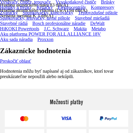
Vysávače, čističe, tepovače
Vysokotlakové čističe
Brúsky
Hladina akustického tlaku 83 dB(A)
Hoblíky a frézky
Rezačky
Elektrocentrály
Kompresory
Hladina akustického výkonu (LwA) 94 dB(A)
Zváračky
Sponkovačky, klincovačky
Teplovzdušné pištole
Neistota merania K 3 dB(A)
Spájkovačky, letovačky, tavné pištole
Stavebné miešadlá
Stavebné rádiá
Bosch profesionálne náradie
DeWalt
HiKOKI Powertools
J.C. Schwarz
Makita
Metabo
Aku platforma POWER FOR ALL ALLIANCE 18V
Aku sada náradia
Proxxon
Zákaznícke hodnotenia
Preskočiť oblasť
Hodnotenia môžu byť napísané aj od zákazníkov, ktorí tovar
preukázateľne nepoužili alebo nekúpili.
Možnosti platby