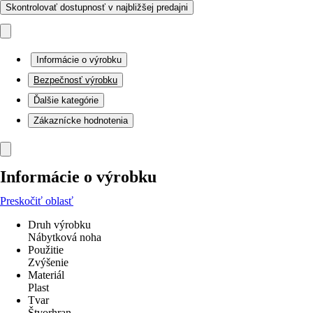
Skontrolovať dostupnosť v najbližšej predajni
Informácie o výrobku
Bezpečnosť výrobku
Ďalšie kategórie
Zákaznícke hodnotenia
Informácie o výrobku
Preskočiť oblasť
Druh výrobku
Nábytková noha
Použitie
Zvýšenie
Materiál
Plast
Tvar
Štvorhran