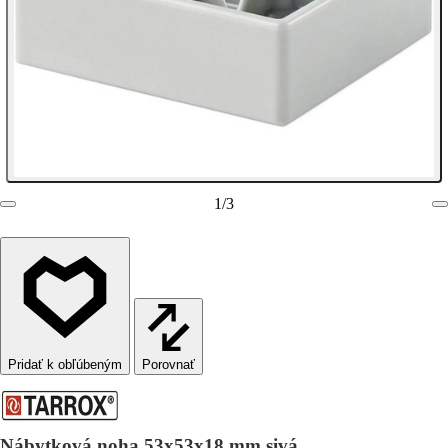
1
/
3
Porovnať
Nábytková noha 53x53x18 mm sivá