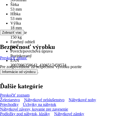
Šírka
53 mm
Hĺbka
53 mm
Výška
18 mm
Zaťaženie
Zobraziť viac
150 kg
Farebný odtieň
Bezpečnosť výrobku
Sivá
Povrch/povrchová úprava
Pozinkovaný
Preskočiť oblasť
EAN
2007006359642, 4306517459574
Pre zodpovednosť za bezpečnosť výrobku pozrite
.
Informácie od výrobcu
Ďalšie kategórie
Preskočiť zoznam
Železiarstvo
Nábytkové príslušenstvo
Nábytkové nohy
Priechodky
Úchytky na nábytok
Nábytkové závesy, kovanie pre zavesenie
Podložky pod nábytok, klzáky
Nábytkové zámky