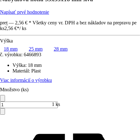
Napísať prvé hodnotenie
preț — 2,56 € * Všetky ceny vr. DPH a bez nákladov na prepravu pe
ks
2,56 €
*
/
ks
Výška
18 mm
25 mm
28 mm
č. výrobku:
6466893
Výška
:
18 mm
Materiál
:
Plast
Viac informácií o výrobku
Množstvo (ks)
1 ks