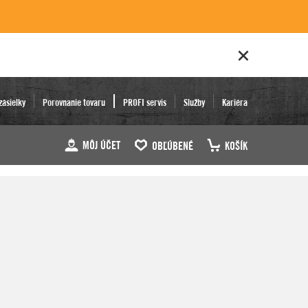
zásielky
Porovnanie tovaru
PROFI servis
Služby
Kariéra
MÔJ ÚČET
OBĽÚBENÉ
KOŠÍK