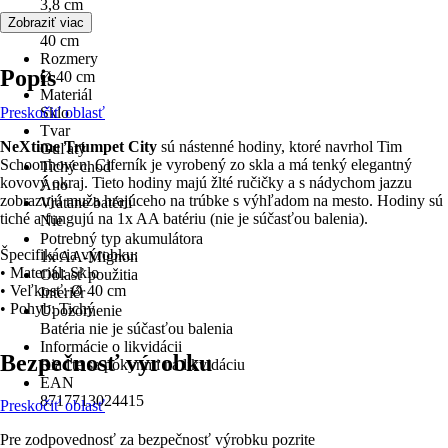
3,8 cm
Priemer
Zobraziť viac
40 cm
Rozmery
Popis
Ø 40 cm
Materiál
Preskočiť oblasť
Sklo
Tvar
NeXtime Trumpet City
sú nástenné hodiny, ktoré navrhol Tim
Guľatý
Schoonhoven. Ciferník je vyrobený zo skla a má tenký elegantný
Tichý chod
kovový okraj. Tieto hodiny majú žlté ručičky a s nádychom jazzu
Áno
zobrazujú muža hrajúceho na trúbke s výhľadom na mesto. Hodiny sú
Vrátane batérií
tiché a fungujú na 1x AA batériu (nie je súčasťou balenia).
Nie
Potrebný typ akumulátora
Špecifikácia výrobku:
1x AA-Mignon
• Materiál: Sklo
Oblasť použitia
• Veľkosť: Ø 40 cm
Interiér
• Pohyb: Tichý
Upozornenie
Batéria nie je súčasťou balenia
Informácie o likvidácii
Bezpečnosť výrobku
Riaďte sa pokynmi na likvidáciu
EAN
8717713024415
Preskočiť oblasť
Pre zodpovednosť za bezpečnosť výrobku pozrite