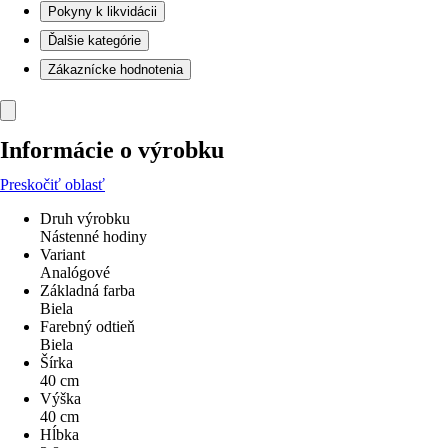
Pokyny k likvidácii
Ďalšie kategórie
Zákaznícke hodnotenia
Informácie o výrobku
Preskočiť oblasť
Druh výrobku
Nástenné hodiny
Variant
Analógové
Základná farba
Biela
Farebný odtieň
Biela
Šírka
40 cm
Výška
40 cm
Hĺbka