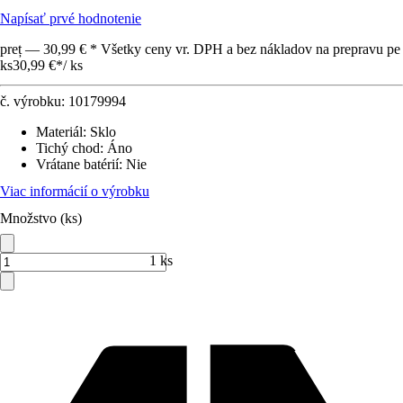
Napísať prvé hodnotenie
preț — 30,99 € * Všetky ceny vr. DPH a bez nákladov na prepravu pe
ks
30,99 €
*
/
ks
č. výrobku:
10179994
Materiál
:
Sklo
Tichý chod
:
Áno
Vrátane batérií
:
Nie
Viac informácií o výrobku
Množstvo (ks)
1 ks