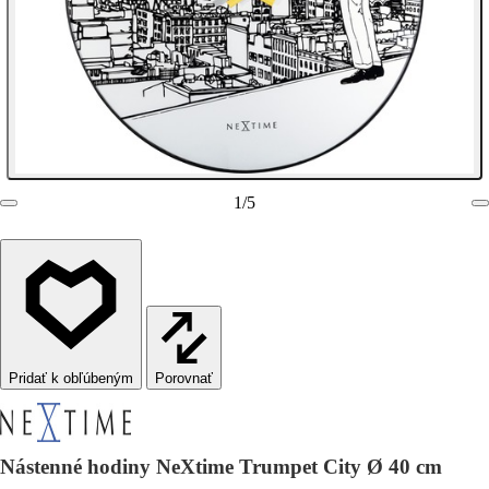
1
/
5
Porovnať
Nástenné hodiny NeXtime Trumpet City Ø 40 cm