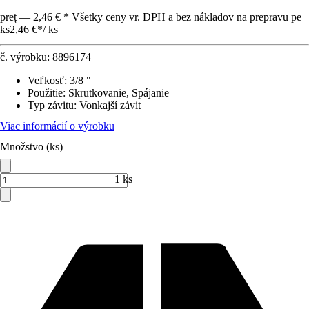
preț — 2,46 € * Všetky ceny vr. DPH a bez nákladov na prepravu pe
ks
2,46 €
*
/
ks
č. výrobku:
8896174
Veľkosť
:
3/8 "
Použitie
:
Skrutkovanie, Spájanie
Typ závitu
:
Vonkajší závit
Viac informácií o výrobku
Množstvo (ks)
1 ks