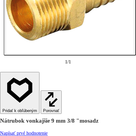
1
/
1
Porovnať
Nátrubok vonkajšie 9 mm 3/8 "mosadz
Napísať prvé hodnotenie