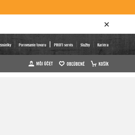
zásielky
Porovnanie tovaru
PROFI servis
Služby
Kariéra
MÔJ ÚČET
OBĽÚBENÉ
KOŠÍK