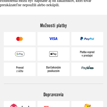
Hodnotenia môžu byť napísané aj od zákazníkov, ktorí tovar
preukázateľne nepoužili alebo nekúpili.
Možnosti platby
Dopravcovia