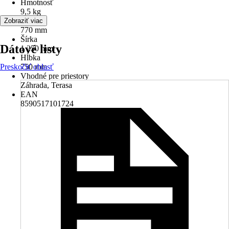
Hmotnosť
9,5 kg
Výška
Zobraziť viac
770 mm
Šírka
Dátové listy
1 250 mm
Hĺbka
Preskočiť oblasť
750 mm
Vhodné pre priestory
Záhrada, Terasa
EAN
8590517101724