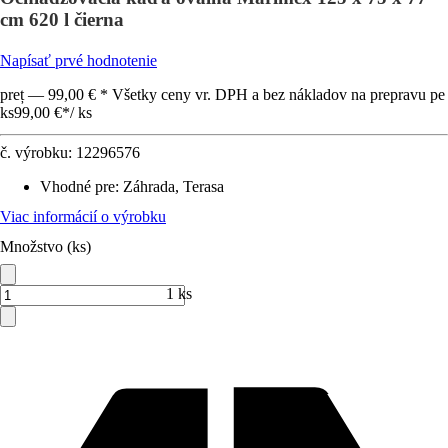
cm 620 l čierna
Napísať prvé hodnotenie
preț — 99,00 € * Všetky ceny vr. DPH a bez nákladov na prepravu pe
ks
99,00 €
*
/
ks
č. výrobku:
12296576
Vhodné pre
:
Záhrada, Terasa
Viac informácií o výrobku
Množstvo (ks)
1 ks