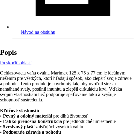
Návod na obsluhu
Popis
Preskočiť oblasť
Ochlazovacia vaňa oválna Marimex 125 x 75 x 77 cm je ideálnym
riešením pre všetkých, ktorí hľadajú spôsob, ako zlepšiť svoje zdravie
a pohodu. Tento produkt je navrhnutý tak, aby uvoľnil stres a
namáhané svaly, posilnil imunitu a zlepšil cirkuláciu krvi. Vďaka
svojim vlastnostiam tiež podporuje spaľovanie tuku a zvyšuje
schopnosť sústredenia.
Kľúčové vlastnosti:
•
Pevný a odolný materiál
pre dlhú životnosť
•
Ľahko prenosná konštrukcia
pre jednoduché umiestnenie
•
5vrstvový plášť
zaisťujúci vysokú kvalitu
•
Podporuje zdravie a pohodu