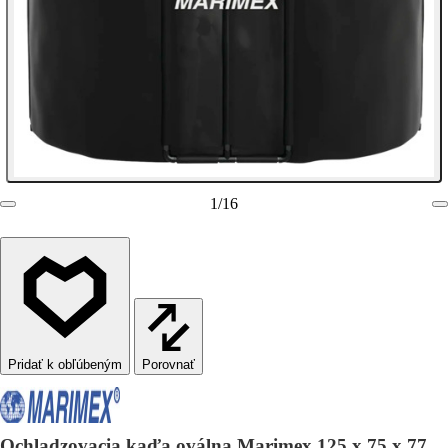
1
/
16
Porovnať
Ochladzovacia kaďa oválna Marimex 125 x 75 x 77