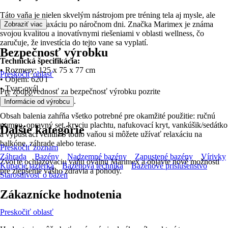
Táto vaňa je nielen skvelým nástrojom pre tréning tela aj mysle, ale
tiež prináša relaxáciu po náročnom dni. Značka Marimex je známa
Zobraziť viac
svojou kvalitou a inovatívnymi riešeniami v oblasti wellness, čo
zaručuje, že investícia do tejto vane sa vyplatí.
Bezpečnosť výrobku
Technická špecifikácia:
• Rozmery: 125 x 75 x 77 cm
Preskočiť oblasť
• Objem: 620 l
• Tvar: ovál
Pre zodpovednosť za bezpečnosť výrobku pozrite
• Farba: čierna
.
Informácie od výrobcu
Obsah balenia zahŕňa všetko potrebné pre okamžité použitie: ručnú
pumpu, opravný set, kryciu plachtu, nafukovací kryt, vankúšik/sedátko
Ďalšie kategórie
a vypúšťací ventil. S touto vaňou si môžete užívať relaxáciu na
balkóne, záhrade alebo terase.
Preskočiť zoznam
Záhrada
Bazény
Nadzemné bazény
Zapustené bazény
Vírivky
Zvoľte ochlazovaciu vaňu oválnu Marimex a objavte nové možnosti
Kúpacie jazierka
Bazénová technika
Bazénové príslušenstvo
pre zlepšenie vášho zdravia a pohody.
Starostlivosť o bazén
Zákaznícke hodnotenia
Preskočiť oblasť