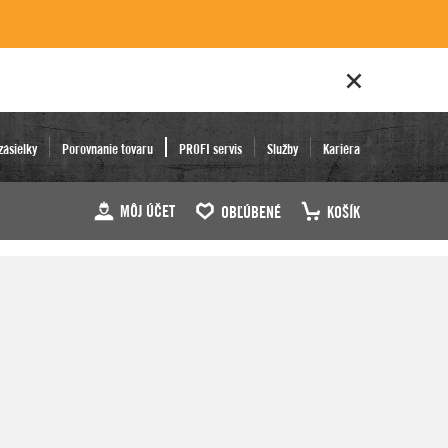
zásielky
Porovnanie tovaru
PROFI servis
Služby
Kariéra
MÔJ ÚČET
OBĽÚBENÉ
KOŠÍK