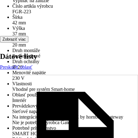
Vypínač na žalúzie
Číslo artikla výrobcu
FGR-223
Šírka
42 mm
Výška
37 mm
Hĺbka
Zobraziť viac
20 mm
Druh montáže
Dátové listy
Podomietkové
Druh ochrany
Preskočiť oblasť
IP 20
Menovité napätie
230 V
Vlastnosti
Vhodné pre systém Smart-home
Oblasť použitia
Interiér
Prevádzkový režim
Sieťové napájanie
Na integráciu do SMART HOME by hornbach Gateway
Nie je potrebný výrobca Gateway
Potrebné príslušenstvo
SMART HOME by hornbach Gateway