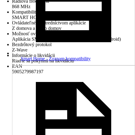
Rádiová frekvencia
868 MHz
Kompatibilita
SMART HOME by Hornbach
Ovládateľné prostredníctvom aplikácie
Z domova a mimo domov
Možnosť ovládania
Aplikácia SMART HOME by hornbach (iOS a Android)
Bezdrôtový protokol
Z-Wave
Informácie o likvidácii
Smart Home - Zoznam kompatibility
Riaďte sa pokynmi na likvidáciu
EAN
5905279987197