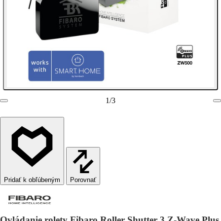
1
/
3
Porovnať
Ovládanie rolety Fibaro Roller Shutter 3 Z-Wave Plus