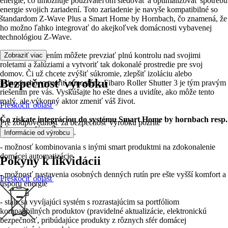
energie, čo umožňuje používateľom sledovať a optimalizovať spotrebu
energie svojich zariadení. Toto zariadenie je navyše kompatibilné so
štandardom Z-Wave Plus a Smart Home by Hornbach, čo znamená, že
ho možno ľahko integrovať do akejkoľvek domácnosti vybavenej
technológiou Z-Wave.
S týmto zariadením môžete prevziať plnú kontrolu nad svojimi
Zobraziť viac
roletami a žalúziami a vytvoriť tak dokonalé prostredie pre svoj
domov. Či už chcete zvýšiť súkromie, zlepšiť izoláciu alebo
Bezpečnosť výrobku
jednoducho vytvoriť atmosféru, Fibaro Roller Shutter 3 je tým pravým
riešením pre vás. Vyskúšajte ho ešte dnes a uvidíte, ako môže tento
malý, ale výkonný aktor zmeniť váš život.
Preskočiť oblasť
Čo získate integráciou do systému Smart Home by hornbach resp.
Pre zodpovednosť za bezpečnosť výrobku pozrite
kúpou systému?
.
Informácie od výrobcu
- možnosť kombinovania s inými smart produktmi na zdokonalenie
domácej automatizácie
Pokyny k likvidácii
- možnosť nastavenia osobných denných rutín pre ešte vyšší komfort a
Preskočiť oblasť
úsporu energie
- stále sa vyvíjajúci systém s rozrastajúcim sa portfóliom
kompatibilných produktov (pravidelné aktualizácie, elektronickú
bezpečnosť, pribúdajúce produkty z rôznych sfér domácej