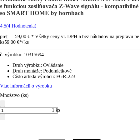
s funkciou zosilňovača Z-Wave signálu - kompatibilné
so SMART HOME by hornbach
4.5
(4 Hodnotenia)
preț — 59,00 € * Všetky ceny vr. DPH a bez nákladov na prepravu pe
ks
59,00 €
*
/
ks
č. výrobku:
10315694
Druh výrobku
:
Ovládanie
Druh montáže
:
Podomietkové
Číslo artikla výrobcu
:
FGR-223
Viac informácií o výrobku
Množstvo (ks)
1 ks