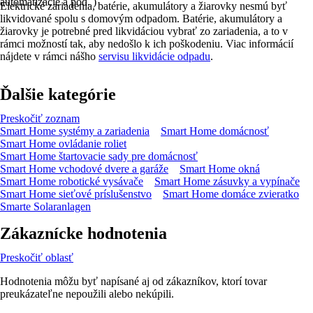
automatizácie a pod. )
Elektrické zariadenia, batérie, akumulátory a žiarovky nesmú byť
likvidované spolu s domovým odpadom. Batérie, akumulátory a
žiarovky je potrebné pred likvidáciou vybrať zo zariadenia, a to v
rámci možností tak, aby nedošlo k ich poškodeniu. Viac informácií
nájdete v rámci nášho
servisu likvidácie odpadu
.
Ďalšie kategórie
Preskočiť zoznam
Smart Home systémy a zariadenia
Smart Home domácnosť
Smart Home ovládanie roliet
Smart Home štartovacie sady pre domácnosť
Smart Home vchodové dvere a garáže
Smart Home okná
Smart Home robotické vysávače
Smart Home zásuvky a vypínače
Smart Home sieťové príslušenstvo
Smart Home domáce zvieratko
Smarte Solaranlagen
Zákaznícke hodnotenia
Preskočiť oblasť
Hodnotenia môžu byť napísané aj od zákazníkov, ktorí tovar
preukázateľne nepoužili alebo nekúpili.