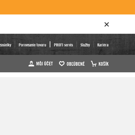
zásielky
Porovnanie tovaru
PROFI servis
Služby
Kariéra
MÔJ ÚČET
OBĽÚBENÉ
KOŠÍK