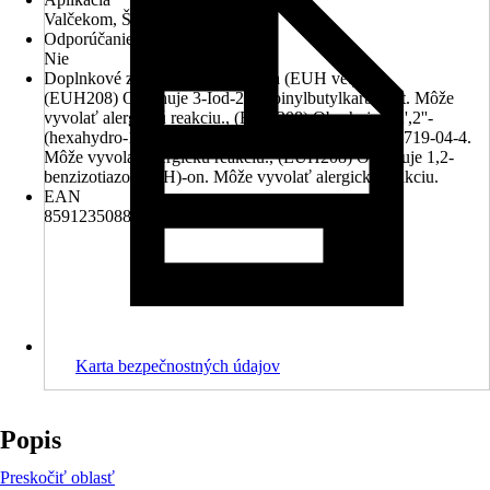
Valčekom, Štetcom
Odporúčanie základného náteru
Nie
Doplnkové znaky nebezpečenstva (EUH vety)
(EUH208) Obsahuje 3-Iod-2-propinylbutylkarbamát. Môže
vyvolať alergickú reakciu., (EUH208) Obsahuje 2,2',2''-
(hexahydro-1,3,5-triazin-1,3,5-tryl)trietanol (CAS: 4719-04-4.
Môže vyvolať alergickú reakciu., (EUH208) Obsahuje 1,2-
benzizotiazol-3(2H)-on. Môže vyvolať alergickú reakciu.
EAN
8591235088175
Karta bezpečnostných údajov
Popis
Preskočiť oblasť