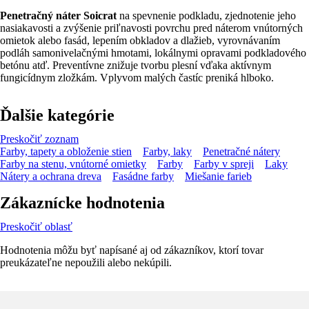
Penetračný náter Soicrat
na spevnenie podkladu, zjednotenie jeho
nasiakavosti a zvýšenie priľnavosti povrchu pred náterom vnútorných
omietok alebo fasád, lepením obkladov a dlažieb, vyrovnávaním
podláh samonivelačnými hmotami, lokálnymi opravami podkladového
betónu atď. Preventívne znižuje tvorbu plesní vďaka aktívnym
fungicídnym zložkám. Vplyvom malých častíc preniká hlboko.
Ďalšie kategórie
Preskočiť zoznam
Farby, tapety a obloženie stien
Farby, laky
Penetračné nátery
Farby na stenu, vnútorné omietky
Farby
Farby v spreji
Laky
Nátery a ochrana dreva
Fasádne farby
Miešanie farieb
Zákaznícke hodnotenia
Preskočiť oblasť
Hodnotenia môžu byť napísané aj od zákazníkov, ktorí tovar
preukázateľne nepoužili alebo nekúpili.