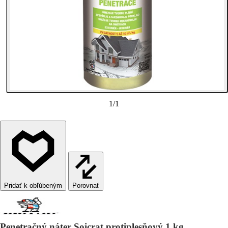
1
/
1
Porovnať
Penetračný náter Soicrat protiplesňový 1 kg