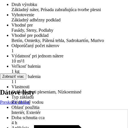
Druh výrobku
Základný náter, Prísada zabraňujúca tvorbe plesni
Vyhotovenie
Základný adhézny podklad
Vhodné pre
Fasády, Steny, Podlahy
Vhodné pre podklad
Betón, Omietky, Pálená tehla, Sadrokartón, Murivo
Odporúčaný počet náterov
1
Výdatnosť pri jednom nátere
10 m²/l
Veľkosť balenia
1 kg
Veľkosť balenia
Zobraziť viac
1 l
Vlastnosti
Dátové listy
Ochrana proti pleseniam, Nízkoemisné
Typ základu
Preskočiť oblasť
Riediteľný vodou
Oblasť použitia
Interiér, Exteriér
Doba schnutia cca
4 h
Aplikácia