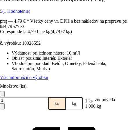
5
(1 Hodnotenie)
preț — 4,79 € * Všetky ceny vr. DPH a bez nákladov na prepravu pe
ks
4,79 €
*
/
ks
Corespunde la 4,79 € pe kg
(
4,79 €
/
kg
)
č. výrobku:
10026552
Výdatnosť pri jednom nátere
:
10 m²/l
Oblasť použitia
:
Interiér, Exteriér
Vhodné pre podklad
:
Betón, Omietky, Pálená tehla,
Sadrokartón, Murivo
Viac informácií o výrobku
Množstvo (ks)
zodpovedá
1 ks
ks
kg
1,000 kg