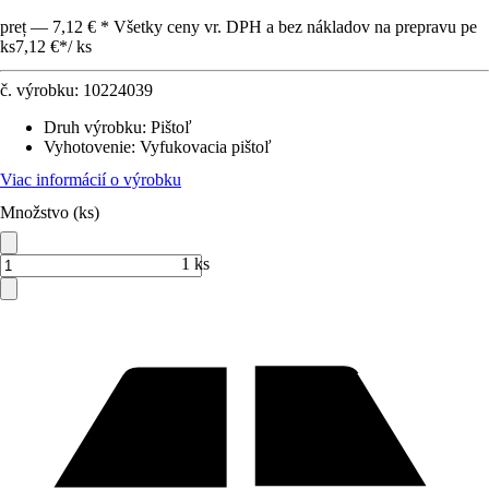
preț — 7,12 € * Všetky ceny vr. DPH a bez nákladov na prepravu pe
ks
7,12 €
*
/
ks
č. výrobku:
10224039
Druh výrobku
:
Pištoľ
Vyhotovenie
:
Vyfukovacia pištoľ
Viac informácií o výrobku
Množstvo (ks)
1 ks