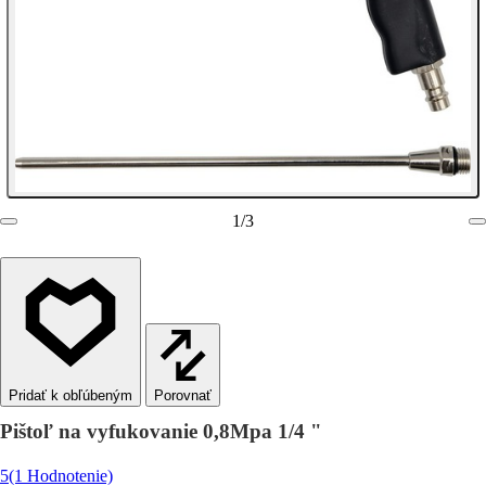
1
/
3
Porovnať
Pištoľ na vyfukovanie 0,8Mpa 1/4 "
5
(1 Hodnotenie)