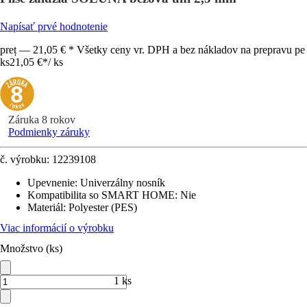
Napísať prvé hodnotenie
preț — 21,05 € * Všetky ceny vr. DPH a bez nákladov na prepravu pe
ks
21,05 €
*
/
ks
Záruka 8 rokov
Podmienky záruky
č. výrobku:
12239108
Upevnenie
:
Univerzálny nosník
Kompatibilita so SMART HOME
:
Nie
Materiál
:
Polyester (PES)
Viac informácií o výrobku
Množstvo (ks)
1 ks