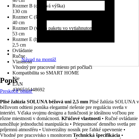
40 cm
Rozmer B (celková výška)
130 cm
Rozmer C (šírka látky)
40 cm
Rozmer D (výška paketu vo vytiahnutom stave)
53 cm
Rozmer E (hĺbka výrobku)
2,5 cm
Ovládanie
Ručne
Návod na montáž
Vlastnosti
Vhodný pre pracovné miesto pri počítači
Kompatibilita so SMART HOME
Nie
Popis
EAN
4306516448692
Preskočiť oblasť
Plisé žalúzia SOLUNA béžová uni 2,5 mm
Plisé žalúzia SOLUNA v
béžovom odtieni ponúka elegantné riešenie pre reguláciu svetla v
interiéri. Vďaka svojmu designu a funkčnosti je ideálnou voľbou pre
rôzne miestnosti v domácnosti.
Kľúčové vlastnosti
• Ručné ovládanie
umožňuje jednoduchú manipuláciu • Priepustnosť denného svetla pre
príjemnú atmosféru • Univerzálny nosník pre ľahké upevnenie •
Vhodné pre pracovisko s monitorom
Technická špecifikácia
•