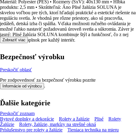
Materiál: Polyester (PES) • Rozmery (ŠxV): 40x130 mm • Hĺbka
produktu: 2,5 mm • Skrátiteľná: Áno Plisé žalúzia SOLUNA je
skvelou voľbou pre tých, ktorí hľadajú praktické a estetické riešenie na
reguláciu svetla. Je vhodná pre rôzne priestory, ako sú pracovňa,
jedáleň, detská izba či spálňa. Vďaka možnosti ručného ovládania je
možné ľahko nastaviť požadovanú úroveň svetla a súkromia. Záver je
jasný: Plisé žalúzia SOLUNA kombinuje štýl a funkčnosť, čo z nej
robí ideálny doplnok pre každý interiér.
Zobraziť viac
Bezpečnosť výrobku
Preskočiť oblasť
Pre zodpovednosť za bezpečnosť výrobku pozrite
.
Informácie od výrobcu
Ďalšie kategórie
Preskočiť zoznam
Bytové doplnky a dekorácie
Rolety a žalúzie
Plisé
Rolety
Žalúzie
Rolety, žalúzie, markízy na strešné okná
Príslušenstvo pre rolety a žalúzie
Tieniaca technika na mieru