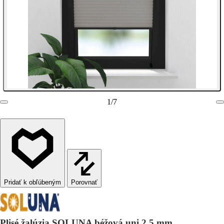
1
/
7
Porovnať
Plisé žalúzia SOLUNA béžová uni 2,5 mm