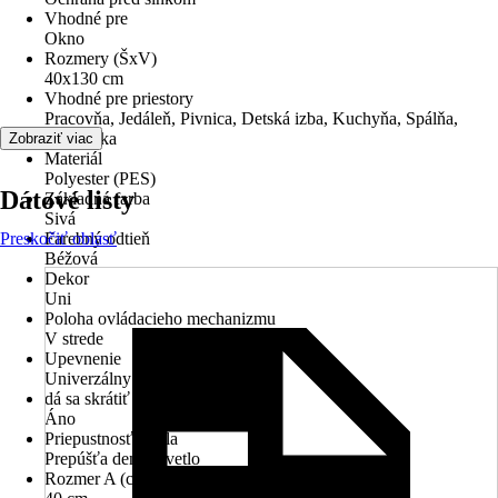
Vhodné pre
Okno
Rozmery (ŠxV)
40x130 cm
Vhodné pre priestory
Pracovňa, Jedáleň, Pivnica, Detská izba, Kuchyňa, Spálňa,
Obývačka
Zobraziť viac
Materiál
Polyester (PES)
Dátové listy
Základná farba
Sivá
Preskočiť oblasť
Farebný odtieň
Béžová
Dekor
Uni
Poloha ovládacieho mechanizmu
V strede
Upevnenie
Univerzálny nosník
dá sa skrátiť
Áno
Priepustnosť svetla
Prepúšťa denné svetlo
Rozmer A (celková šírka)